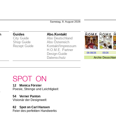
Samstag, 8. August 2026
n
Guides
Abo.Kontakt
City Guide
Abo Deutschland
Shop Guide
Abo Österreich
Rezept Guide
Kontakt/Impressum
H.O.M.E. Partner
06-08/26
05/26
Design-Guide
Datenschutz
Archiv
Deuschlan
12 Monica Förster
Poesie, Strenge und Leichtigkeit
“
54 Verner Panton
Visionär der Designwelt
n
82 Spot on Carl Hansen
Feier des perfekten Handwerks