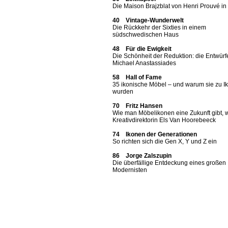
Die Maison Brajzblat von Henri Prouvé i
40 Vintage-Wunderwelt
Die Rückkehr der Sixties in einem
südschwedischen Haus
48 Für die Ewigkeit
Die Schönheit der Reduktion: die Entwürf
Michael Anastassiades
58 Hall of Fame
35 ikonische Möbel – und warum sie zu I
wurden
70 Fritz Hansen
Wie man Möbelikonen eine Zukunft gibt, 
Kreativdirektorin Els Van Hoorebeeck
74 Ikonen der Generationen
So richten sich die Gen X, Y und Z ein
86 Jorge Zalszupin
Die überfällige Entdeckung eines großen
Modernisten