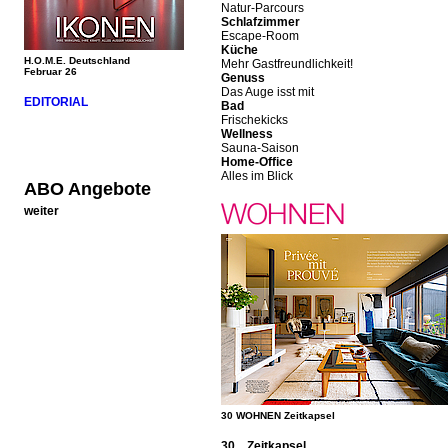
Natur-Parcours
Schlafzimmer
Escape-Room
Küche
H.O.M.E. Deutschland
Mehr Gastfreundlichkeit!
Februar 26
Genuss
Das Auge isst mit
EDITORIAL
Bad
Frischekicks
Wellness
Sauna-Saison
Home-Office
Alles im Blick
ABO Angebote
weiter
30 WOHNEN Zeitkapsel
30 Zeitkapsel