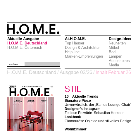
Aktuelle Ausgabe
At.H.O.M.E.
Design-Idee
H.O.M.E. Deutschland
Top Häuser
Neuheiten
H.O.M.E. Österreich
Design & Architektur
Möbel
Help-line
Bad
Marken-Empfehlungen
Lampen
Accessoires
suchen
Media
H.O.M.E. Deutschland
Ausgabe 02/26
/
/
Inhalt Februar 26
10 Aktuelle Trends
Signature Piece
Unverwüstlich: der „Eames Lounge Chair
Designer’s Instagram
Zeitlose Entwürfe: Sebastian Herkner
Lookbook
Glamouröse Objekte und stilvolles Desig
Wohnzimmer