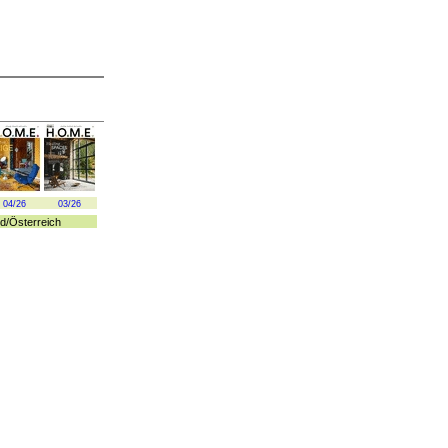
04/26
03/26
d
/
Österreich