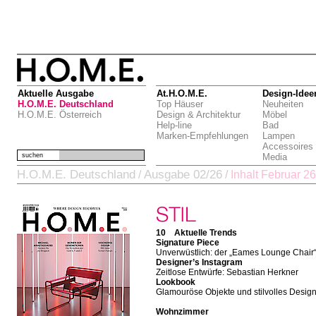
Aktuelle Ausgabe
At.H.O.M.E.
Design-Idee
H.O.M.E. Deutschland
Top Häuser
Neuheiten
H.O.M.E. Österreich
Design & Architektur
Möbel
Help-line
Bad
Marken-Empfehlungen
Lampen
Accessoires
suchen
Media
H.O.M.E. Deutschland
Ausgabe 02/26
/
/
Inhalt Februar 26
10 Aktuelle Trends
Signature Piece
Unverwüstlich: der „Eames Lounge Chair
Designer’s Instagram
Zeitlose Entwürfe: Sebastian Herkner
Lookbook
Glamouröse Objekte und stilvolles Desig
Wohnzimmer