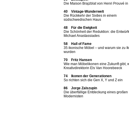
Die Maison Brajzblat von Henri Prouvé i
40 Vintage-Wunderwelt
Die Rückkehr der Sixties in einem
südschwedischen Haus
48 Für die Ewigkeit
Die Schönheit der Reduktion: die Entwürf
Michael Anastassiades
58 Hall of Fame
35 ikonische Möbel – und warum sie zu I
wurden
70 Fritz Hansen
Wie man Möbelikonen eine Zukunft gibt, 
Kreativdirektorin Els Van Hoorebeeck
74 Ikonen der Generationen
So richten sich die Gen X, Y und Z ein
86 Jorge Zalszupin
Die überfällige Entdeckung eines großen
Modernisten