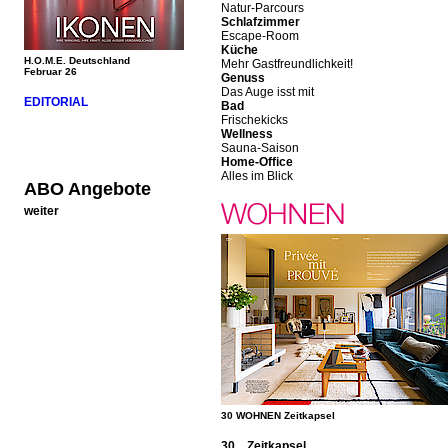
Natur-Parcours
Schlafzimmer
Escape-Room
Küche
H.O.M.E. Deutschland
Mehr Gastfreundlichkeit!
Februar 26
Genuss
Das Auge isst mit
EDITORIAL
Bad
Frischekicks
Wellness
Sauna-Saison
Home-Office
Alles im Blick
ABO Angebote
weiter
30 WOHNEN Zeitkapsel
30 Zeitkapsel