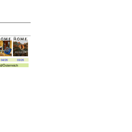
04/26
03/26
d
/
Österreich