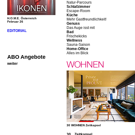
Natur-Parcours
Schlafzimmer
Escape-Room
Küche
H.O.M.E. Österreich
Mehr Gastfreundlichkeit!
Februar 26
Genuss
Das Auge isst mit
EDITORIAL
Bad
Frischekicks
Wellness
Sauna-Saison
Home-Office
Alles im Blick
ABO Angebote
weiter
30 WOHNEN Zeitkapsel
30 Zeitkapsel