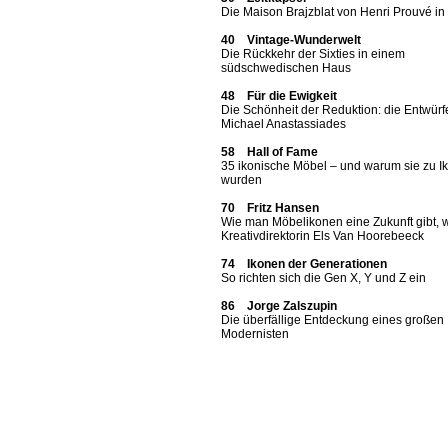
Die Maison Brajzblat von Henri Prouvé i
40 Vintage-Wunderwelt
Die Rückkehr der Sixties in einem
südschwedischen Haus
48 Für die Ewigkeit
Die Schönheit der Reduktion: die Entwürf
Michael Anastassiades
58 Hall of Fame
35 ikonische Möbel – und warum sie zu I
wurden
70 Fritz Hansen
Wie man Möbelikonen eine Zukunft gibt, 
Kreativdirektorin Els Van Hoorebeeck
74 Ikonen der Generationen
So richten sich die Gen X, Y und Z ein
86 Jorge Zalszupin
Die überfällige Entdeckung eines großen
Modernisten