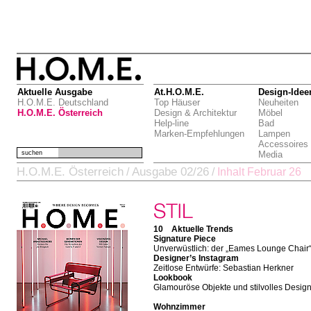
Aktuelle Ausgabe
At.H.O.M.E.
Design-Idee
H.O.M.E. Deutschland
Top Häuser
Neuheiten
H.O.M.E. Österreich
Design & Architektur
Möbel
Help-line
Bad
Marken-Empfehlungen
Lampen
Accessoires
suchen
Media
H.O.M.E. Österreich
Ausgabe 02/26
/
/
Inhalt Februar 26
10 Aktuelle Trends
Signature Piece
Unverwüstlich: der „Eames Lounge Chair
Designer’s Instagram
Zeitlose Entwürfe: Sebastian Herkner
Lookbook
Glamouröse Objekte und stilvolles Desig
Wohnzimmer