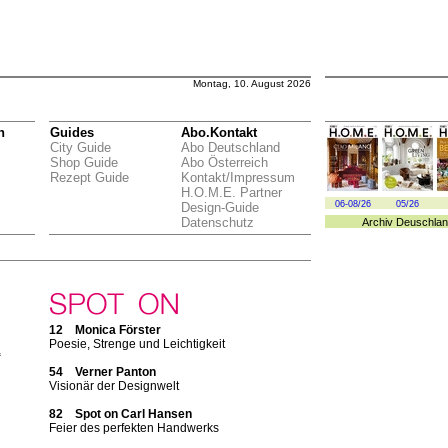
Montag, 10. August 2026
n
Guides
Abo.Kontakt
City Guide
Abo Deutschland
Shop Guide
Abo Österreich
Rezept Guide
Kontakt/Impressum
H.O.M.E. Partner
06-08/26
05/26
Design-Guide
Datenschutz
Archiv
Deuschlan
12 Monica Förster
Poesie, Strenge und Leichtigkeit
“
54 Verner Panton
Visionär der Designwelt
n
82 Spot on Carl Hansen
Feier des perfekten Handwerks