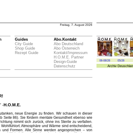
Freitag, 7. August 2026
n
Guides
Abo.Kontakt
City Guide
Abo Deutschland
Shop Guide
Abo Österreich
Rezept Guide
Kontakt/Impressum
H.O.M.E. Partner
06-08/26
05/26
Design-Guide
Datenschutz
Archiv
Deuschlan
R!
 -
H.O.M.E.
fzutanken, neue Energie zu finden. Wir schauen in dieser
 Seite 86). Sie fördern mentale Gesundheit ebenso wie
ichtung nimmt sich zurück, ohne ins Sterile zu verfallen.
in Wohlfühlort. Atmosphäre und Wärme sind entscheidend,
 und Formen. Alle Sinne werden angesprochen – von