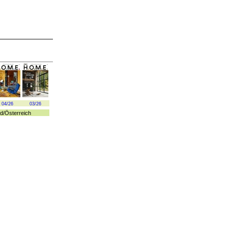
04/26
03/26
d
/
Österreich