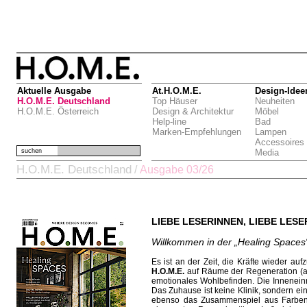
Aktuelle Ausgabe
At.H.O.M.E.
Design-Idee
H.O.M.E. Deutschland
Top Häuser
Neuheiten
H.O.M.E. Österreich
Design & Architektur
Möbel
Help-line
Bad
Marken-Empfehlungen
Lampen
Accessoires
suchen
Media
H.O.M.E. Deutschland
/
Ausgabe 03/26
LIEBE LESERINNEN, LIEBE LESE
Willkommen in der „Healing Spaces“
Es ist an der Zeit, die Kräfte wieder au
H.O.M.E.
auf Räume der Regeneration (ab
emotionales Wohlbefinden. Die Innen­einr
Das ­Zuhause ist keine Klinik, sondern e
ebenso das Zusammenspiel aus Farben