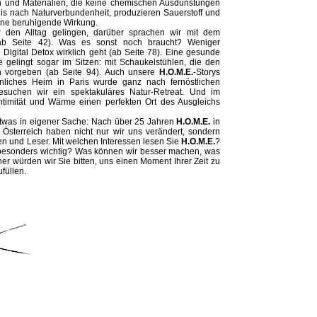
rn und Materialien, die keine chemischen Ausdünstungen
fnis nach Naturverbundenheit, produzieren Sauerstoff und
eine beruhigende Wirkung.
 den Alltag gelingen, darüber sprachen wir mit dem
(ab Seite 42). Was es sonst noch braucht? Weniger
 Digital Detox wirklich geht (ab Seite 78). Eine gesunde
 gelingt sogar im Sitzen: mit Schaukelstühlen, die den
n vorgeben (ab Seite 94). Auch unsere
H.O.M.E.
-Storys
liches Heim in Paris wurde ganz nach fernöstlichen
esuchen wir ein spektakuläres Natur-Retreat. Und im
ntimität und Wärme einen perfekten Ort des Ausgleichs
etwas in eigener Sache: Nach über 25 Jahren
H.O.M.E.
in
 Österreich haben nicht nur wir uns verändert, sondern
nen und Leser. Mit welchen Interessen lesen Sie
H.O.M.E.
?
besonders wichtig? Was können wir besser machen, was
her würden wir Sie bitten, uns einen Moment Ihrer Zeit zu
füllen.