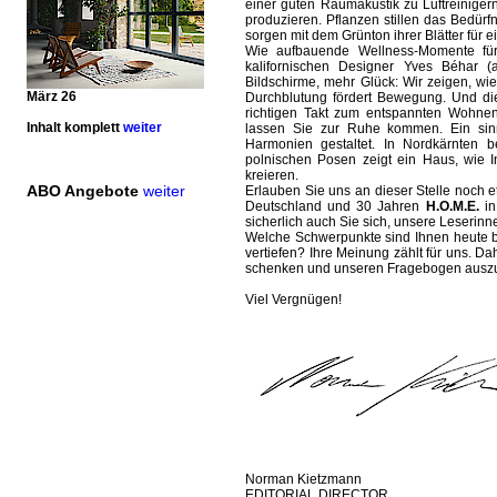
einer guten Raumakustik zu Luftreinige
produzieren. Pflanzen ­stillen das Bedür
sorgen mit dem Grünton ihrer Blätter für 
Wie aufbauende Wellness-Momente für
kalifornischen Designer Yves Béhar 
Bildschirme, mehr Glück: Wir zeigen, wie
März 26
Durchblutung fördert Bewegung. Und die
richtigen Takt zum entspannten Wohne
Inhalt komplett
weiter
lassen Sie zur Ruhe kommen. Ein sinn
Harmonien gestaltet. In Nordkärnten b
polnischen Posen zeigt ein Haus, wie I
kreieren.
ABO Angebote
weiter
Erlauben Sie uns an dieser Stelle noch 
Deutschland und 30 Jahren
H.O.M.E.
in
sicherlich auch Sie sich, unsere Leserin
Welche Schwerpunkte sind Ihnen heute 
vertiefen? Ihre Meinung zählt für uns. Da
schenken und unseren Fragebogen auszu
Viel Vergnügen!
Norman Kietzmann
EDITORIAL DIRECTOR