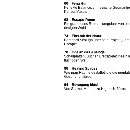
60 Feng Hui
Perfekte Balance: chinesische Geomantie
Pariser Marais
68 Escape-Room
Ein grandioses Retreat, umgeben von ei
riesigen Wald
74 Eins mit der Natur
Bernhard Schluga über sein Projekt „I-am
Escape“
78 Ode an das Analoge
Schallplatten, Bücher, Brettspiele: Inseln i
flüchtigen Welt
86 Healing Spaces
Wie man Räume gestaltet, die die mental
Gesundheit fördern
94 Bewegung bitte!
Von Shaker-Möbeln zu Hightech-Bürostü