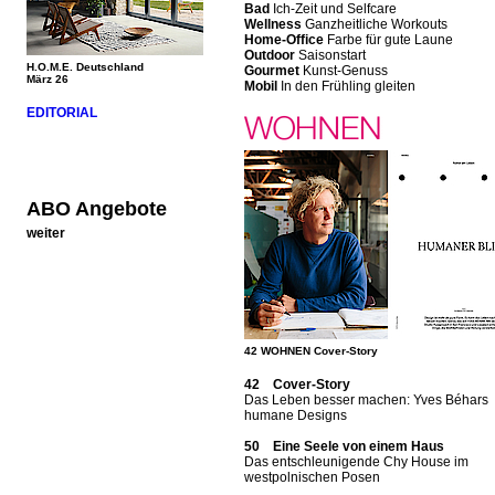
Bad
Ich-Zeit und Selfcare
Wellness
Ganzheitliche Workouts
Home-Office
Farbe für gute Laune
Outdoor
Saisonstart
H.O.M.E. Deutschland
Gourmet
Kunst-Genuss
März 26
Mobil
In den Frühling gleiten
EDITORIAL
ABO Angebote
weiter
42 WOHNEN Cover-Story
42 Cover-Story
Das Leben besser machen: Yves Béhars
humane Designs
50 Eine Seele von einem Haus
Das entschleunigende Chy House im
westpolnischen Posen