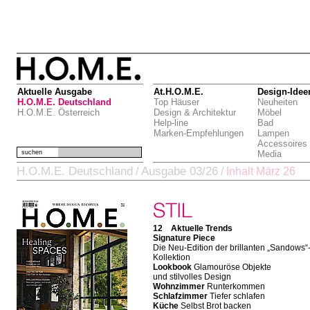
Aktuelle Ausgabe
At.H.O.M.E.
Design-Idee
H.O.M.E. Deutschland
Top Häuser
Neuheiten
H.O.M.E. Österreich
Design & Architektur
Möbel
Help-line
Bad
Marken-Empfehlungen
Lampen
Accessoires
suchen
Media
H.O.M.E. Deutschland
Ausgabe 03/26
/
/
Inhalt März 26
12 Aktuelle Trends
Signature Piece
Die Neu-Edition der brillanten „Sandows“
Kollektion
Lookbook
Glamouröse Objekte
und stilvolles Design
Wohnzimmer
Runterkommen
Schlafzimmer
Tiefer schlafen
Küche
Selbst Brot backen