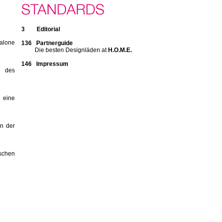
3 Editorial
Salone
136 Partnerguide
Die besten Designläden at
H.O.M.E.
146 Impressum
m des
eine
en der
ischen