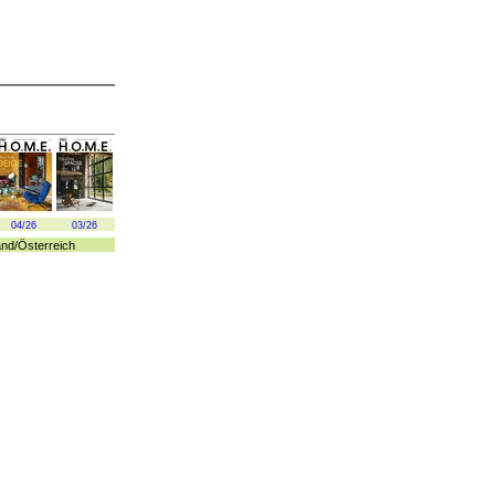
04/26
03/26
and
/
Österreich