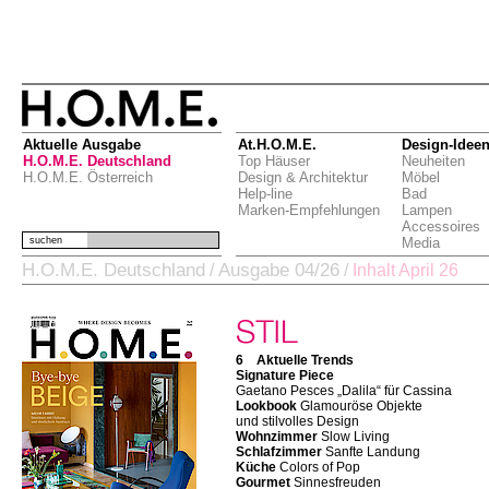
Aktuelle Ausgabe
At.H.O.M.E.
Design-Idee
H.O.M.E. Deutschland
Top Häuser
Neuheiten
H.O.M.E. Österreich
Design & Architektur
Möbel
Help-line
Bad
Marken-Empfehlungen
Lampen
Accessoires
suchen
Media
H.O.M.E. Deutschland
Ausgabe 04/26
/
/
Inhalt April 26
6 Aktuelle Trends
Signature Piece
Gaetano Pesces „Dalila“ für Cassina
Lookbook
Glamouröse Objekte
und stilvolles Design
Wohnzimmer
Slow Living
Schlafzimmer
Sanfte Landung
Küche
Colors of Pop
Gourmet
Sinnesfreuden