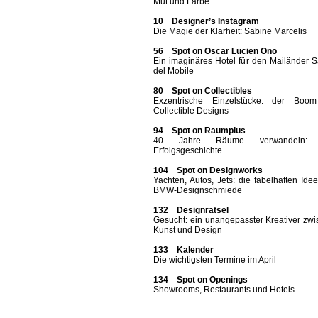
Mut und Farbe
10 Designer’s Instagram
Die Magie der Klarheit: Sabine Marcelis
56 Spot on Oscar Lucien Ono
Ein imaginäres Hotel für den Mailänder 
del Mobile
80 Spot on Collectibles
Exzentrische Einzelstücke: der Boo
Collectible Designs
94 Spot on Raumplus
40 Jahre Räume verwandeln: 
Erfolgsgeschichte
104 Spot on Designworks
Yachten, Autos, Jets: die fabelhaften Ide
BMW-Designschmiede
132 Designrätsel
Gesucht: ein unangepasster Kreativer zw
Kunst und Design
133 Kalender
Die wichtigsten Termine im April
134 Spot on Openings
Showrooms, Restaurants und Hotels