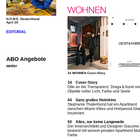
H.O.M.E. Deutschland
April 26
EDITORIAL
ABO Angebote
weiter
34 WOHNEN Cover-Story
34 Cover-Story
Ode an die Transparenz: Draga & Aurel un
Objekte voller Licht, Farbe und Seele
44 Ganz großes Heimkino
Stephanie Thatenhorst hat ein Apartment
zwischen Miami-Vibes und Hollywood-Gl
inszeniert
50 Alles, nur keine Langeweile
Der Innenarchitekt und Designer Giacomo T
beweist mit seinem privaten Apartment Mut
Farbe