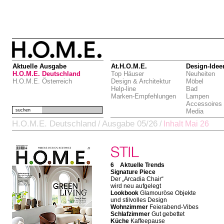
Aktuelle Ausgabe
At.H.O.M.E.
Design-Idee
H.O.M.E. Deutschland
Top Häuser
Neuheiten
H.O.M.E. Österreich
Design & Architektur
Möbel
Help-line
Bad
Marken-Empfehlungen
Lampen
Accessoires
suchen
Media
H.O.M.E. Deutschland
Ausgabe 05/26
/
/
Inhalt Mai 26
6 Aktuelle Trends
Signature Piece
Der „Arcadia Chair“
wird neu aufgelegt
Lookbook
Glamouröse Objekte
und stilvolles Design
Wohnzimmer
Feierabend-Vibes
Schlafzimmer
Gut gebettet
Küche
Kaffeepause