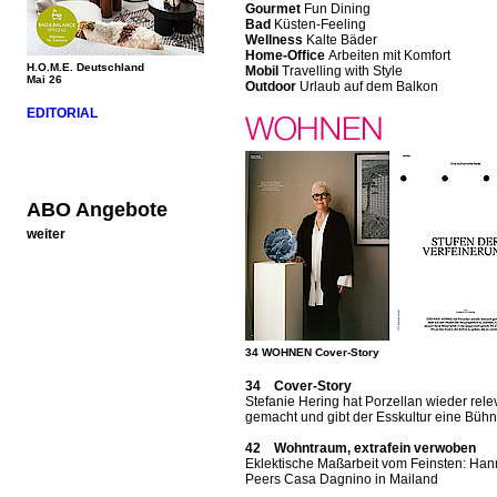
Gourmet
Fun Dining
Bad
Küsten-Feeling
Wellness
Kalte Bäder
Home-Office
Arbeiten mit Komfort
H.O.M.E. Deutschland
Mobil
Travelling with Style
Mai 26
Outdoor
Urlaub auf dem Balkon
EDITORIAL
ABO Angebote
weiter
34 WOHNEN Cover-Story
34 Cover-Story
Stefanie Hering hat Porzellan wieder rele
gemacht und gibt der Esskultur eine Büh
42 Wohntraum, extrafein verwoben
Eklektische Maßarbeit vom Feinsten: Ha
Peers Casa Dagnino in Mailand