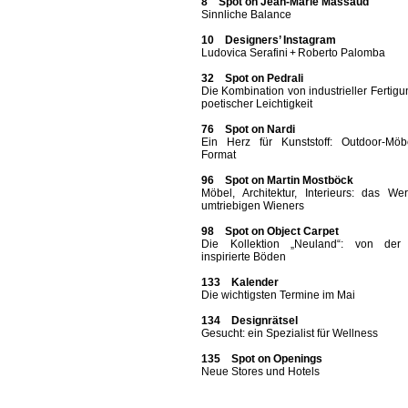
8 Spot on Jean-Marie Massaud
Sinnliche Balance
10 Designers’ Instagram
Ludovica Serafini + Roberto Palomba
32 Spot on Pedrali
Die Kombination von industrieller Fertig
poetischer Leichtigkeit
76 Spot on Nardi
Ein Herz für Kunststoff: Outdoor-Möb
Format
96 Spot on Martin Mostböck
Möbel, Architektur, Interieurs: das We
umtriebigen Wieners
98 Spot on Object Carpet
Die Kollektion „Neuland“: von der
inspirierte Böden
133 Kalender
Die wichtigsten Termine im Mai
134 Designrätsel
Gesucht: ein Spezialist für Wellness
135 Spot on Openings
Neue Stores und Hotels