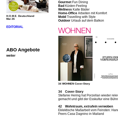
Gourmet
Fun Dining
Bad
Küsten-Feeling
Wellness
Kalte Bäder
Home-Office
Arbeiten mit Komfort
H.O.M.E. Deutschland
Mobil
Travelling with Style
Mai 26
Outdoor
Urlaub auf dem Balkon
EDITORIAL
ABO Angebote
weiter
34 WOHNEN Cover-Story
34 Cover-Story
Stefanie Hering hat Porzellan wieder rele
gemacht und gibt der Esskultur eine Büh
42 Wohntraum, extrafein verwoben
Eklektische Maßarbeit vom Feinsten: Ha
Peers Casa Dagnino in Mailand