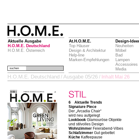
Aktuelle Ausgabe
At.H.O.M.E.
Design-Idee
H.O.M.E. Deutschland
Top Häuser
Neuheiten
H.O.M.E. Österreich
Design & Architektur
Möbel
Help-line
Bad
Marken-Empfehlungen
Lampen
Accessoires
suchen
Media
H.O.M.E. Deutschland
Ausgabe 05/26
/
/
Inhalt Mai 26
6 Aktuelle Trends
Signature Piece
Der „Arcadia Chair“
wird neu aufgelegt
Lookbook
Glamouröse Objekte
und stilvolles Design
Wohnzimmer
Feierabend-Vibes
Schlafzimmer
Gut gebettet
Küche
Kaffeepause