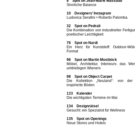
8 Spot on Jean-Marie Massaud
Sinnliche Balance
10 Designers’ Instagram
Ludovica Serafini + Roberto Palomba
32 Spot on Pedrali
Die Kombination von industrieller Fertig
poetischer Leichtigkeit
76 Spot on Nardi
Ein Herz für Kunststoff: Outdoor-Möb
Format
96 Spot on Martin Mostböck
Möbel, Architektur, Interieurs: das We
umtriebigen Wieners
98 Spot on Object Carpet
Die Kollektion „Neuland“: von der
inspirierte Böden
133 Kalender
Die wichtigsten Termine im Mai
134 Designrätsel
Gesucht: ein Spezialist für Wellness
135 Spot on Openings
Neue Stores und Hotels