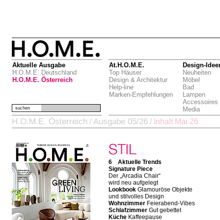
Aktuelle Ausgabe
At.H.O.M.E.
Design-Idee
H.O.M.E. Deutschland
Top Häuser
Neuheiten
H.O.M.E. Österreich
Design & Architektur
Möbel
Help-line
Bad
Marken-Empfehlungen
Lampen
Accessoires
suchen
Media
H.O.M.E. Österreich
Ausgabe 05/26
/
/
Inhalt Mai 26
6 Aktuelle Trends
Signature Piece
Der „Arcadia Chair“
wird neu aufgelegt
Lookbook
Glamouröse Objekte
und stilvolles Design
Wohnzimmer
Feierabend-Vibes
Schlafzimmer
Gut gebettet
Küche
Kaffeepause