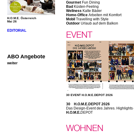
Gourmet
Fun Dining
Bad
Küsten-Feeling
Wellness
Kalte Bäder
Home-Office
Arbeiten mit Komfort
H.O.M.E. Österreich
Mobil
Travelling with Style
Mai 26
Outdoor
Urlaub auf dem Balkon
EDITORIAL
ABO Angebote
weiter
30 EVENT H.O.M.E.DEPOT 2026
30 H.O.M.E.DEPOT 2026
Das Design-Event des Jahres. Highlights 
H.O.M.E.
DEPOT