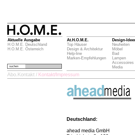
Aktuelle Ausgabe
At.H.O.M.E.
Design-Idee
H.O.M.E. Deutschland
Top Häuser
Neuheiten
H.O.M.E. Österreich
Design & Architektur
Möbel
Help-line
Bad
Marken-Empfehlungen
Lampen
Accessoires
suchen
Media
Abo.Kontakt
/
Kontakt/Impressum
Deutschland:
ahead media GmbH