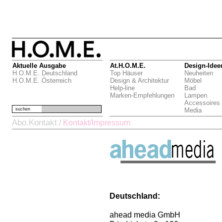
Aktuelle Ausgabe
At.H.O.M.E.
Design-Idee
H.O.M.E. Deutschland
Top Häuser
Neuheiten
H.O.M.E. Österreich
Design & Architektur
Möbel
Help-line
Bad
Marken-Empfehlungen
Lampen
Accessoires
suchen
Media
Abo.Kontakt
/
Kontakt/Impressum
Deutschland:
ahead media GmbH