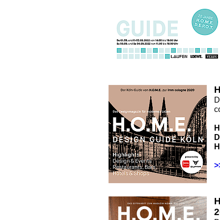
H
D
c
H
D
H
>
2