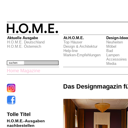
Aktuelle Ausgabe
At.H.O.M.E.
Design-Idee
H.O.M.E. Deutschland
Top Häuser
Neuheiten
H.O.M.E. Österreich
Design & Architektur
Möbel
Help-line
Bad
Marken-Empfehlungen
Lampen
Accessoires
suchen
Media
Home Magazine
Das Designmagazin f
Tolle Titel
H.O.M.E.-Ausgaben
nachbestellen