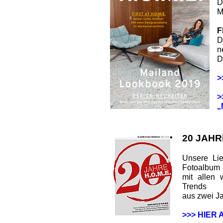
D
M
F
D
n
D
>
>
„
20 JAHR
Unsere Lie
Fotoalbum
mit allen 
Trends
aus zwei J
>>> HIER