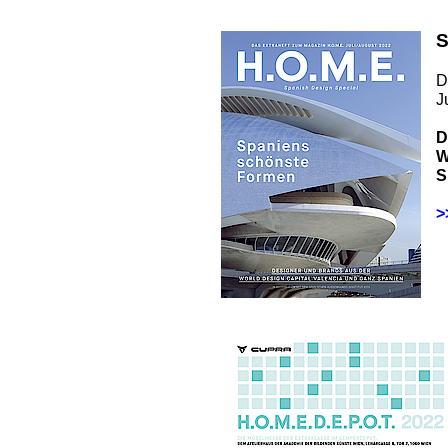
S
D
J
D
W
S
>