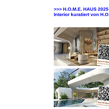
>>> H.O.M.E. HAUS 202
Interior kuratiert von H.O