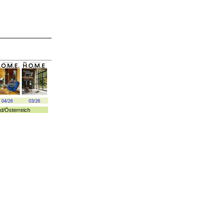
04/26
03/26
d
/
Österreich