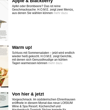
Apple & Blackberry
Apfel oder Brombeere? Das ist reine
Geschmacksache. H.O.M.E. zeigt zwei Menüs,
aus denen Sie wählen können
mehr dazu
Warm up!
Schluss mit Sommersalaten – jetzt wird endlich
wieder heiß gekocht. H.O.M.E. zeigt Gerichte,
mit denen sich Genussfreudige an kühlen
Tagen warmessen können
mehr dazu
Von hier & jetzt
Vorgeschmack. Im südsteirischen ­Ehrenhausen
eröffnete in diesem Monat das neue LOISIUM
Wine & Spa Resort. Küchenchef und
Haubenkoch Dominik Stolzer kreierte für