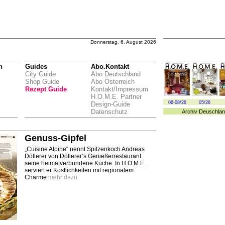
Donnerstag, 6. August 2026
n
Guides
Abo.Kontakt
City Guide
Abo Deutschland
Shop Guide
Abo Österreich
Rezept Guide
Kontakt/Impressum
H.O.M.E. Partner
06-08/26
05/26
Design-Guide
Datenschutz
Archiv
Deuschlan
Genuss-Gipfel
„Cuisine Alpine“ nennt Spitzenkoch Andreas
Döllerer von Döllerer’s Genießerrestaurant
seine heimatverbundene Küche. In H.O.M.E.
serviert er Köstlichkeiten mit regionalem
Charme
mehr dazu