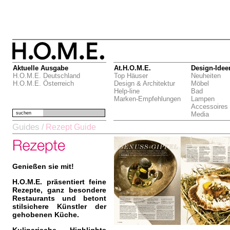
Aktuelle Ausgabe
At.H.O.M.E.
Design-Idee
H.O.M.E. Deutschland
Top Häuser
Neuheiten
H.O.M.E. Österreich
Design & Architektur
Möbel
Help-line
Bad
Marken-Empfehlungen
Lampen
Accessoires
suchen
Media
Guides
/
Rezept Guide
Genießen sie mit!
H.O.M.E. präsentiert feine
Rezepte, ganz besondere
Restaurants und betont
stilsichere Künstler der
gehobenen Küche.