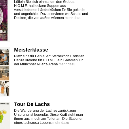
Löffeln Sie sich einmal um den Globus.
H.O.M.E. hat leckere Suppen aus
verschiedenen Länderküchen für Sie gekocht
und angerichtet. Dazu servieren wir Schals und
Decken, die von außen wärmen
mehr dazu
Meisterklasse
Platz eins für Genießer: Sternekoch Christian
Henze kreierte für H.O.M.E. ein Galamenü in
der Münchner Allianz-Arena
mehr dazu
Tour De Lachs
Die Wanderung der Lachse zurück zum
Ursprung ist legendär. Diese Kraft sieht man
ihnen auch noch am Teller an. Die Stationen
eines lachsrosa Lebens
mehr dazu