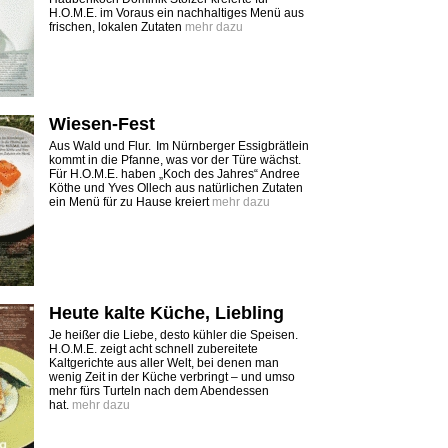
H.O.M.E. im Voraus ein nachhaltiges Menü aus
frischen, lokalen Zutaten
mehr dazu
Wiesen-Fest
Aus Wald und Flur. Im Nürnberger Essigbrätlein
kommt in die Pfanne, was vor der Türe wächst.
Für H.O.M.E. haben „Koch des Jahres“ Andree
Köthe und Yves Ollech aus natürlichen Zutaten
ein Menü für zu Hause kreiert
mehr dazu
Heute kalte Küche, Liebling
Je heißer die Liebe, desto kühler die Speisen.
H.O.M.E. zeigt acht schnell zubereitete
Kaltgerichte aus aller Welt, bei denen man
wenig Zeit in der Küche verbringt – und umso
mehr fürs Turteln nach dem Abendessen
hat.
mehr dazu