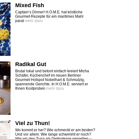
Mixed Fish
Captain’s Dinner! H.O.M.E. hat köstliche
Gourmet-Rezepte für ein maritimes Mahl
parat
mehr dazu
Radikal Gut
Brutal lokal und betont einfach kreiert Micha
Schäfer, Küchenchef im neuen Berliner
Gourmet-Hotspot Nobelhart & Schmutzig,
spannende Gerichte. In H.O.M.E. serviert er
Ihnen Kostproben
mehr dazu
Viel zu Thun!
Wo kommt er her? Wie schmeckt er am besten?
Und vor allem: Wie lange schwimmt er noch?
Wie wir den Tuna als Delikatesse genießen –