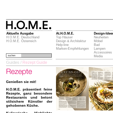
Aktuelle Ausgabe
At.H.O.M.E.
Design-Idee
H.O.M.E. Deutschland
Top Häuser
Neuheiten
H.O.M.E. Österreich
Design & Architektur
Möbel
Help-line
Bad
Marken-Empfehlungen
Lampen
Accessoires
suchen
Media
Guides
/
Rezept Guide
Genießen sie mit!
H.O.M.E. präsentiert feine
Rezepte, ganz besondere
Restaurants und betont
stilsichere Künstler der
gehobenen Küche.