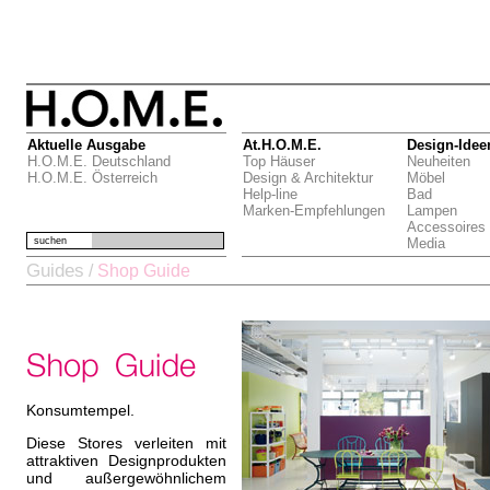
Aktuelle Ausgabe
At.H.O.M.E.
Design-Idee
H.O.M.E. Deutschland
Top Häuser
Neuheiten
H.O.M.E. Österreich
Design & Architektur
Möbel
Help-line
Bad
Marken-Empfehlungen
Lampen
Accessoires
suchen
Media
Guides
/
Shop Guide
Konsumtempel.
Diese Stores verleiten mit
attraktiven Designprodukten
und außergewöhnlichem