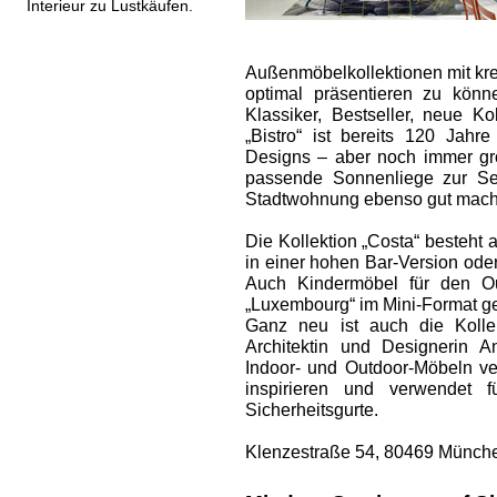
Interieur zu Lustkäufen.
Außenmöbel­kollektionen mit kr
optimal präsentieren zu kön
Klassiker, Bestseller, neue ­K
„Bistro“ ist bereits 120 Jahre
Designs – aber noch immer gro
passende Sonnenliege zur Sei
Stadtwohnung ebenso gut macht
Die Kollektion „Costa“ besteht 
in einer hohen Bar-Version oder
Auch Kindermöbel für den Ou
„Luxembourg“ im Mini-Format ges
Ganz neu ist auch die Kollek
Architektin und Designerin 
Indoor- und Outdoor-Möbeln ver
inspirieren und verwendet f
Sicherheitsgurte.
Klenzestraße 54, 80469 Münche