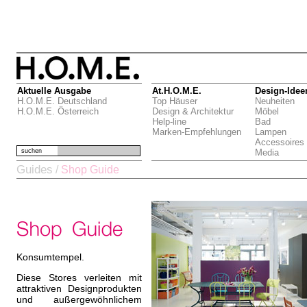
Aktuelle Ausgabe
At.H.O.M.E.
Design-Idee
H.O.M.E. Deutschland
Top Häuser
Neuheiten
H.O.M.E. Österreich
Design & Architektur
Möbel
Help-line
Bad
Marken-Empfehlungen
Lampen
Accessoires
suchen
Media
Guides
/
Shop Guide
Konsumtempel.
Diese Stores verleiten mit
attraktiven Designprodukten
und außergewöhnlichem