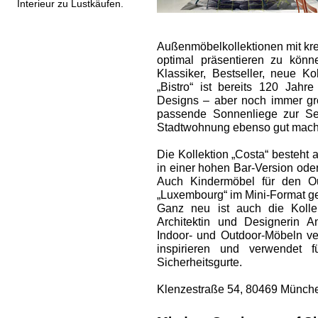
Interieur zu Lustkäufen.
Außenmöbel­kollektionen mit kr
optimal präsentieren zu kön
Klassiker, Bestseller, neue ­K
„Bistro“ ist bereits 120 Jahre
Designs – aber noch immer gro
passende Sonnenliege zur Sei
Stadtwohnung ebenso gut macht
Die Kollektion „Costa“ besteht 
in einer hohen Bar-Version oder
Auch Kindermöbel für den Ou
„Luxembourg“ im Mini-Format ges
Ganz neu ist auch die Kollek
Architektin und Designerin 
Indoor- und Outdoor-Möbeln ver
inspirieren und verwendet f
Sicherheitsgurte.
Klenzestraße 54, 80469 Münche