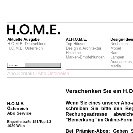
Aktuelle Ausgabe
At.H.O.M.E.
Design-Idee
H.O.M.E. Deutschland
Top Häuser
Neuheiten
H.O.M.E. Österreich
Design & Architektur
Möbel
Help-line
Bad
Marken-Empfehlungen
Lampen
Accessoires
suchen
Media
Abo.Kontakt
/
Abo Österreich
Verschenken Sie ein H.O
Wenn Sie eines unserer Abo-
H.O.M.E.
schreiben Sie bitte den Be
Österreich
Abo Service
Rechungsadresse abweich
"Bemerkung" im Online-Formu
Engerthstraße 151/Top 1.3
1020 Wien
Bei Prämien-Abos:
Geben S