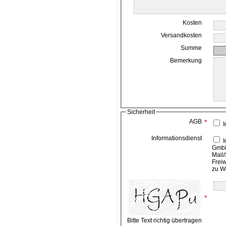
Kosten
Versandkosten
Summe
Bemerkung
Sicherheit
AGB
*
I
Informationsdienst
Ich bin damit einverstanden, das die ahead media
GmbH
Mail/
Frei
zu W
*
Bitte Text richtig übertragen