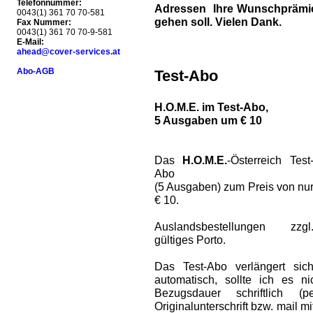
Telefonnummer:
Adressen Ihre Wunschprämie 
0043(1) 361 70 70-581
gehen soll. Vielen Dank.
Fax Nummer:
0043(1) 361 70 70-9-581
E-Mail:
ahead@cover-services.at
Abo-AGB
Test-Abo
H.O.M.E. im Test-Abo,
5 Ausgaben um € 10
Das
H.O.M.E.
-Österreich Test
Abo
(5 Ausgaben) zum Preis von nu
€ 10.
Auslandsbestellungen zzgl
gültiges Porto.
Das Test-Abo verlängert sic
automatisch, sollte ich es 
Bezugsdauer schriftlich (
Originalunterschrift bzw. mail m