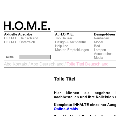
Aktuelle Ausgabe
At.H.O.M.E.
Design-Ideen
H.O.M.E. Deutschland
Top Häuser
Neuheiten
H.O.M.E. Österreich
Design & Architektur
Möbel
Help-line
Bad
Marken-Empfehlungen
Lampen
Accessoires
suchen
Media
Abo.Kontakt
Abo Deutschland
/
/
Tolle Titel Deutschland
Tolle Titel
Hier können sie begehrte H.
nachbestellen und ihre Kollektion 
Komplette INHALTE einzelner Ausg
Online-Archiv