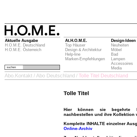
Aktuelle Ausgabe
At.H.O.M.E.
Design-Ideen
H.O.M.E. Deutschland
Top Häuser
Neuheiten
H.O.M.E. Österreich
Design & Architektur
Möbel
Help-line
Bad
Marken-Empfehlungen
Lampen
Accessoires
suchen
Media
Abo.Kontakt
Abo Deutschland
/
/
Tolle Titel Deutschland
Tolle Titel
Hier können sie begehrte H.
nachbestellen und ihre Kollektion 
Komplette INHALTE einzelner Ausg
Online-Archiv