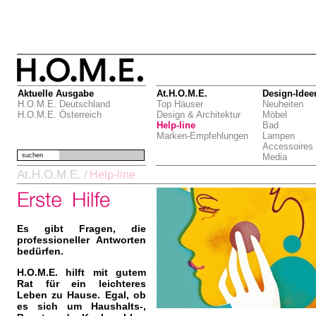
Aktuelle Ausgabe
At.H.O.M.E.
Design-Idee
H.O.M.E. Deutschland
Top Häuser
Neuheiten
H.O.M.E. Österreich
Design & Architektur
Möbel
Help-line
Bad
Marken-Empfehlungen
Lampen
Accessoires
suchen
Media
At.H.O.M.E.
/
Help-line
Es gibt Fragen, die
professioneller Antworten
bedürfen.
H.O.M.E. hilft mit gutem
Rat für ein leichteres
Leben zu Hause. Egal, ob
es sich um Haushalts-,