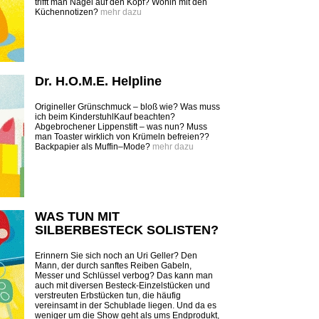
trifft man Nägel auf den Kopf? Wohin mit den
Küchennotizen?
mehr dazu
Dr. H.O.M.E. Helpline
Origineller Grünschmuck – bloß wie? Was muss
ich beim KinderstuhlKauf beachten?
Abgebrochener Lippenstift – was nun? Muss
man Toaster wirklich von Krümeln befreien??
Backpapier als Muffin–Mode?
mehr dazu
WAS TUN MIT
SILBERBESTECK SOLISTEN?
Erinnern Sie sich noch an Uri Geller? Den
Mann, der durch sanftes Reiben Gabeln,
Messer und Schlüssel verbog? Das kann man
auch mit diversen Besteck-Einzelstücken und
verstreuten Erbstücken tun, die häufig
vereinsamt in der Schublade liegen. Und da es
weniger um die Show geht als ums Endprodukt,