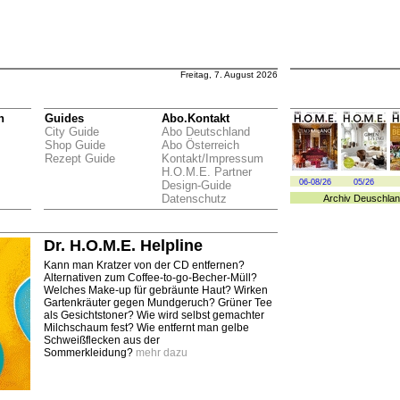
Freitag, 7. August 2026
n
Guides
Abo.Kontakt
City Guide
Abo Deutschland
Shop Guide
Abo Österreich
Rezept Guide
Kontakt/Impressum
H.O.M.E. Partner
06-08/26
05/26
Design-Guide
Datenschutz
Archiv
Deuschlan
Dr. H.O.M.E. Helpline
Kann man Kratzer von der CD entfernen?
Alternativen zum Coffee-to-go-Becher-Müll?
Welches Make-up für gebräunte Haut? Wirken
Gartenkräuter gegen Mundgeruch? Grüner Tee
als Gesichtstoner? Wie wird selbst gemachter
Milchschaum fest? Wie entfernt man gelbe
Schweißflecken aus der
Sommerkleidung?
mehr dazu