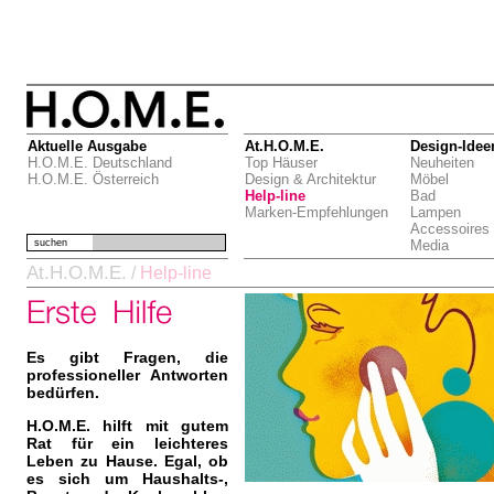
Aktuelle Ausgabe
At.H.O.M.E.
Design-Idee
H.O.M.E. Deutschland
Top Häuser
Neuheiten
H.O.M.E. Österreich
Design & Architektur
Möbel
Help-line
Bad
Marken-Empfehlungen
Lampen
Accessoires
suchen
Media
At.H.O.M.E.
/
Help-line
Es gibt Fragen, die
professioneller Antworten
bedürfen.
H.O.M.E. hilft mit gutem
Rat für ein leichteres
Leben zu Hause. Egal, ob
es sich um Haushalts-,