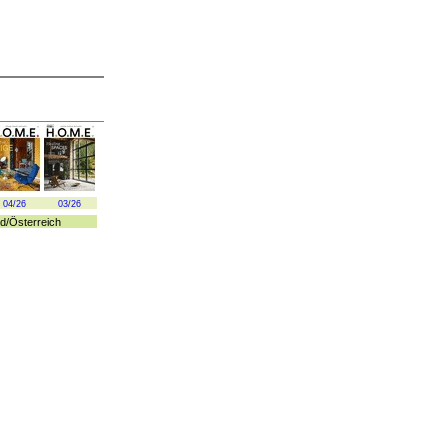
04/26
03/26
d
/
Österreich