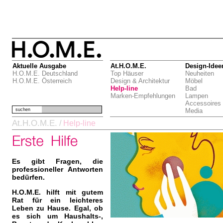
Aktuelle Ausgabe
At.H.O.M.E.
Design-Idee
H.O.M.E. Deutschland
Top Häuser
Neuheiten
H.O.M.E. Österreich
Design & Architektur
Möbel
Help-line
Bad
Marken-Empfehlungen
Lampen
Accessoires
suchen
Media
At.H.O.M.E.
/
Help-line
Es gibt Fragen, die
professioneller Antworten
bedürfen.
H.O.M.E. hilft mit gutem
Rat für ein leichteres
Leben zu Hause. Egal, ob
es sich um Haushalts-,