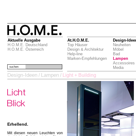
Aktuelle Ausgabe
At.H.O.M.E.
Design-Idee
H.O.M.E. Deutschland
Top Häuser
Neuheiten
H.O.M.E. Österreich
Design & Architektur
Möbel
Help-line
Bad
Marken-Empfehlungen
Lampen
Accessoires
suchen
Media
Design-Ideen
Lampen
/
/
Light + Building
Erhellend.
Mit diesen neuen Leuchten von