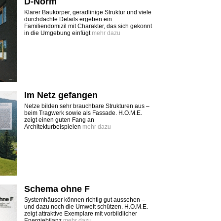
D-Norm
Klarer Baukörper, geradlinige Struktur und viele
durchdachte Details ergeben ein
Familiendomizil mit Charakter, das sich gekonnt
in die Umgebung einfügt
mehr dazu
Im Netz gefangen
Netze bilden sehr brauchbare Strukturen aus –
beim Tragwerk sowie als Fassade. H.O.M.E.
zeigt einen guten Fang an
Architekturbeispielen
mehr dazu
Schema ohne F
Systemhäuser können richtig gut aussehen –
und dazu noch die Umwelt schützen. H.O.M.E.
zeigt attraktive Exemplare mit vorbildlicher
Energiebilanz
mehr dazu