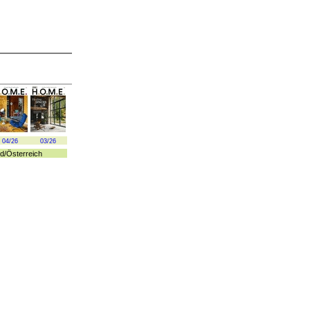
04/26
03/26
d
/
Österreich