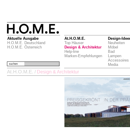
Aktuelle Ausgabe
At.H.O.M.E.
Design-Idee
H.O.M.E. Deutschland
Top Häuser
Neuheiten
H.O.M.E. Österreich
Design & Architektur
Möbel
Help-line
Bad
Marken-Empfehlungen
Lampen
Accessoires
suchen
Media
At.H.O.M.E.
/
Design & Architektur