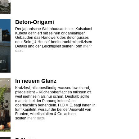
Beton-Origami
Der japanische Wohnhausarchitekt Katsufumi
Kubota definiert mit seinen origamiartigen
Gebäuden das Handwerk des Betongusses
neu. Sein „U-House“ beeindruckt mit präzisen
Details und der Leichtigkeit seiner Form
mehr
dazu
In neuem Glanz
Kratzfest, hitzebeständig, wasserabweisend,
pflegeleicht – Küchenoberflächen müssen oft
weit mehr sein als nur schön. Deshalb sollte
man sie bei der ­Planung keinesfalls
oberflächlich behandeln. H.O.M.E. sagt Ihnen in
fünf Kapiteln, worauf Sie bei der Auswahl von
Fronten, Arbeits­platten & Co. achten
sollten
mehr dazu