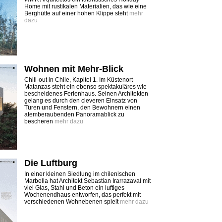
Home mit rustikalen Materialien, das wie eine
Berghütte auf einer hohen Klippe steht
mehr
dazu
Wohnen mit Mehr-Blick
Chill-out in Chile, Kapitel 1. Im Küstenort
Matanzas steht ein ebenso spektakuläres wie
bescheidenes Ferienhaus. Seinen Architekten
gelang es durch den cleveren Einsatz von
Türen und Fenstern, den Bewohnern einen
atemberaubenden Panoramablick zu
bescheren
mehr dazu
Die Luftburg
In einer kleinen Siedlung im chilenischen
Marbella hat Architekt Sebastian Irarrazaval mit
viel Glas, Stahl und Beton ein luftiges
Wochenendhaus entworfen, das perfekt mit
verschiedenen Wohnebenen spielt
mehr dazu