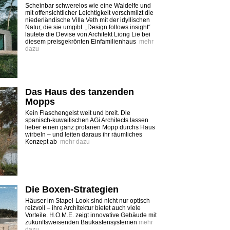
Scheinbar schwerelos wie eine Waldelfe und
mit offensichtlicher Leichtigkeit verschmilzt die
niederländische Villa Veth mit der idyllischen
Natur, die sie umgibt. „Design follows insight“
lautete die Devise von Architekt Liong Lie bei
diesem preisgekrönten Einfamilienhaus
mehr
dazu
Das Haus des tanzenden
Mopps
Kein Flaschengeist weit und breit. Die
spanisch-kuwaitischen AGi Architects lassen
lieber einen ganz profanen Mopp durchs Haus
wirbeln – und leiten daraus ihr räumliches
Konzept ab
mehr dazu
Die Boxen-Strategien
Häuser im Stapel-Look sind nicht nur optisch
reizvoll – ihre Architektur bietet auch viele
Vorteile. H.O.M.E. zeigt innovative Gebäude mit
zukunftsweisenden Baukastensystemen
mehr
dazu