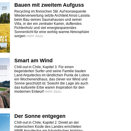
Bauen mit zweitem Aufguss
Recycling im finnischen Stil. Auf konsequente
Wiederverwertung setzte Architekt Anssi Lassila
beim Bau seines Saunahauses und seiner
Villa, in der ein zentraler Kamin, duftendes
Fichtenholz und viel energiesparendes
Sonnenlicht für eine wohlig warme Atmosphäre
sorgen
mehr dazu
Smart am Wind
Chill-out in Chile, Kapitel 3. Für einen
begeisterten Surfer und seine Familie bauten
Land Arquitectos im ländlichen Punta de Lobos
ein Wochenendhaus, das clever vor Wind und
Sonne geschützt ist. Sowohl die Lage als auch
das kulturelle Erbe waren Inspiration für den
modernen Entwurf
mehr dazu
Der Sonne entgegen
Chill-out in Chile, Kapitel 2. Direkt an der
malerischen Küste des Landes errichteten
WMR Arquitectos ein futuristisches Holiday-