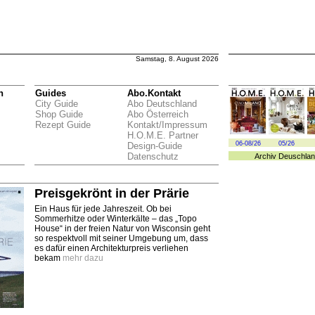
Samstag, 8. August 2026
n
Guides
Abo.Kontakt
City Guide
Abo Deutschland
Shop Guide
Abo Österreich
Rezept Guide
Kontakt/Impressum
H.O.M.E. Partner
06-08/26
05/26
Design-Guide
Datenschutz
Archiv
Deuschlan
Preisgekrönt in der Prärie
Ein Haus für jede Jahreszeit. Ob bei
Sommerhitze oder Winterkälte – das „Topo
House“ in der freien Natur von Wisconsin geht
so respektvoll mit seiner Umgebung um, dass
es dafür einen Architekturpreis verliehen
bekam
mehr dazu