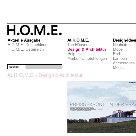
Aktuelle Ausgabe
At.H.O.M.E.
Design-Idee
H.O.M.E. Deutschland
Top Häuser
Neuheiten
H.O.M.E. Österreich
Design & Architektur
Möbel
Help-line
Bad
Marken-Empfehlungen
Lampen
Accessoires
suchen
Media
At.H.O.M.E.
/
Design & Architektur