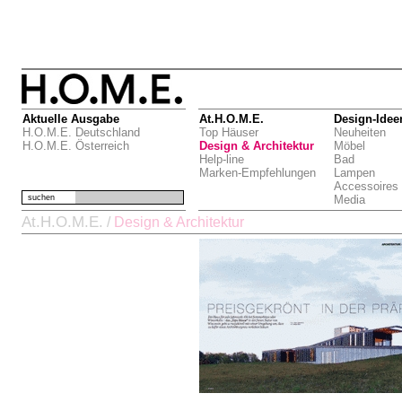
Aktuelle Ausgabe
At.H.O.M.E.
Design-Idee
H.O.M.E. Deutschland
Top Häuser
Neuheiten
H.O.M.E. Österreich
Design & Architektur
Möbel
Help-line
Bad
Marken-Empfehlungen
Lampen
Accessoires
suchen
Media
At.H.O.M.E.
/
Design & Architektur