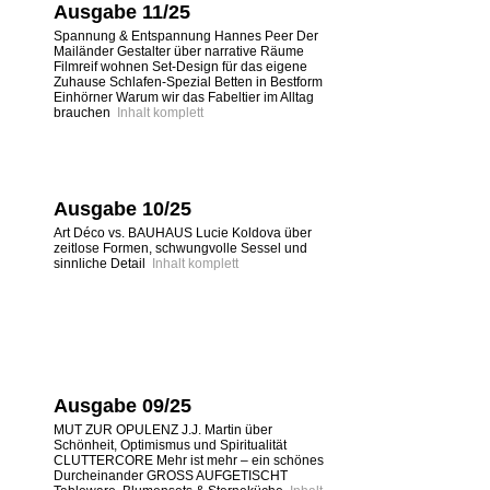
Ausgabe 11/25
Spannung & Entspannung Hannes Peer Der
Mailänder Gestalter über narrative Räume
Filmreif wohnen Set-Design für das eigene
Zuhause Schlafen-Spezial Betten in Bestform
Einhörner Warum wir das Fabeltier im Alltag
brauchen
Inhalt komplett
Ausgabe 10/25
Art Déco vs. BAUHAUS Lucie Koldova über
zeitlose Formen, schwungvolle Sessel und
sinnliche Detail
Inhalt komplett
Ausgabe 09/25
MUT ZUR OPULENZ J.J. Martin über
Schönheit, Optimismus und Spiritualität
CLUTTERCORE Mehr ist mehr – ein schönes
Durcheinander GROSS AUFGETISCHT