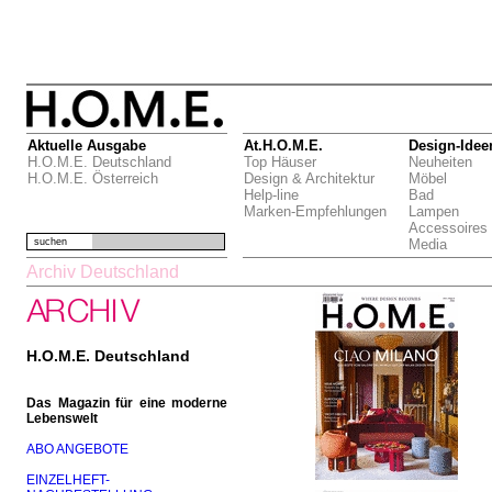
Aktuelle Ausgabe
At.H.O.M.E.
Design-Idee
H.O.M.E. Deutschland
Top Häuser
Neuheiten
H.O.M.E. Österreich
Design & Architektur
Möbel
Help-line
Bad
Marken-Empfehlungen
Lampen
Accessoires
suchen
Media
Archiv Deutschland
H.O.M.E. Deutschland
Das Magazin für eine moderne
Lebenswelt
ABO ANGEBOTE
EINZELHEFT-