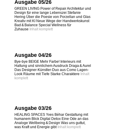
Ausgabe 05/26
GREEN LIVING Power of Repair Architektur und
Design für eine lange Lebenszei Stefanie
Hering Über die Poesie von Porzellan und Glas
Kreativ mit KI Neue Wege der Handwerkskunst
Bad & Balance Special Wellness für
Zuhause
Inhalt komplett
Ausgabe 04/26
Bye-bye BEIGE Mehr Farbe! Interieurs mit
Haltung und sinnlichem Ausdruck Draga & Aurel
Das Designer-Künstler-Duo aus Como Lagen-
Look Räume mit Tiefe Starke Charaktere
Inhalt
komplett
Ausgabe 03/26
HEALING SPACES Yves Béhar Gestaltung mit
humanem Blick Digital Detox Eine Ode an das
Analoge Wellbeing & Design Was uns guttut,
was Kraft und Energie gibt
Inhalt komplett