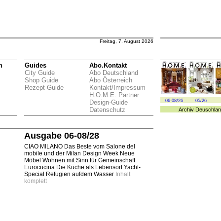
Freitag, 7. August 2026
n
Guides
Abo.Kontakt
City Guide
Abo Deutschland
Shop Guide
Abo Österreich
Rezept Guide
Kontakt/Impressum
H.O.M.E. Partner
06-08/26
05/26
Design-Guide
Datenschutz
Archiv
Deuschlan
Ausgabe 06-08/28
CIAO MILANO Das Beste vom Salone del
mobile und der Milan Design Week Neue
Möbel Wohnen mit Sinn für Gemeinschaft
Eurocucina Die Küche als Lebensort Yacht-
Special Refugien aufdem Wasser
Inhalt
komplett