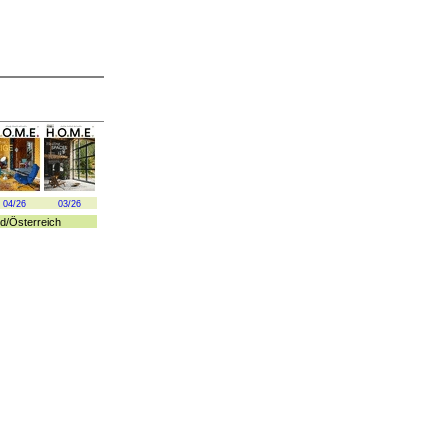
04/26
03/26
d
/
Österreich