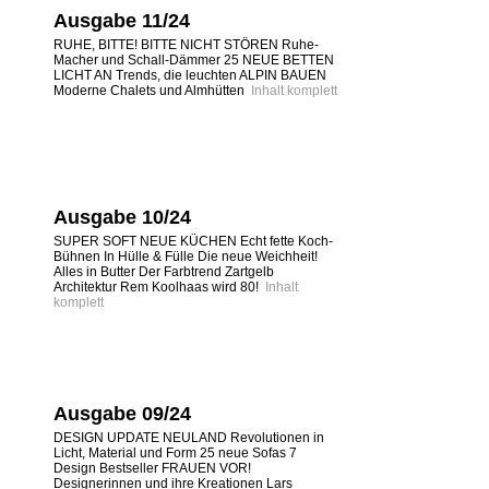
Ausgabe 11/24
RUHE, BITTE! BITTE NICHT STÖREN Ruhe-
Macher und Schall-Dämmer 25 NEUE BETTEN
LICHT AN Trends, die leuchten ALPIN BAUEN
Moderne Chalets und Almhütten
Inhalt komplett
Ausgabe 10/24
SUPER SOFT NEUE KÜCHEN Echt fette Koch-
Bühnen In Hülle & Fülle Die neue Weichheit!
Alles in Butter Der Farbtrend Zartgelb
Architektur Rem Koolhaas wird 80!
Inhalt
komplett
Ausgabe 09/24
DESIGN UPDATE NEULAND Revolutionen in
Licht, Material und Form 25 neue Sofas 7
Design Bestseller FRAUEN VOR!
Designerinnen und ihre Kreationen Lars