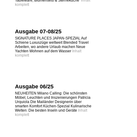
Tableware, Blumensets & Sterneküche
Inhalt
komplett
Ausgabe 07-08/25
SIGNATURE PLACES JAPAN-SPEZIAL Auf
Schiene Luxuszüge weltweit Blended Travel
Arbeiten, wo andere Urlaub machen Neue
Yachten Wohnen auf dem Wasser
Inhalt
komplett
Ausgabe 06/25
NEUHEITEN Milano Calling: Die schönsten
Möbel, Leuchten und Inszenierungen Patricia
Urquiola Die Mailänder Designerin über
smarten Komfort Küchen-Spezial Kulinarische
Welten: Die besten Inseln und Geräte
Inhalt
komplett