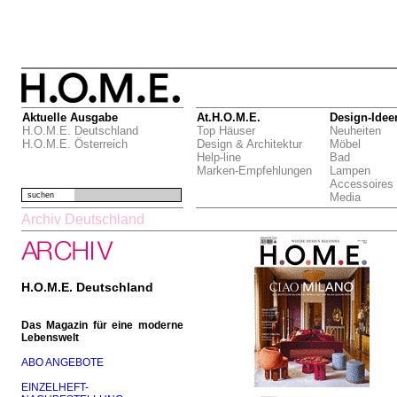
Aktuelle Ausgabe
At.H.O.M.E.
Design-Idee
H.O.M.E. Deutschland
Top Häuser
Neuheiten
H.O.M.E. Österreich
Design & Architektur
Möbel
Help-line
Bad
Marken-Empfehlungen
Lampen
Accessoires
suchen
Media
Archiv Deutschland
H.O.M.E. Deutschland
Das Magazin für eine moderne
Lebenswelt
ABO ANGEBOTE
EINZELHEFT-