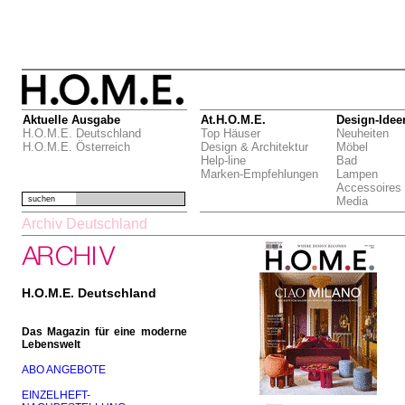
Aktuelle Ausgabe
At.H.O.M.E.
Design-Idee
H.O.M.E. Deutschland
Top Häuser
Neuheiten
H.O.M.E. Österreich
Design & Architektur
Möbel
Help-line
Bad
Marken-Empfehlungen
Lampen
Accessoires
suchen
Media
Archiv Deutschland
H.O.M.E. Deutschland
Das Magazin für eine moderne
Lebenswelt
ABO ANGEBOTE
EINZELHEFT-