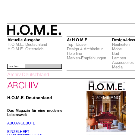
Aktuelle Ausgabe
At.H.O.M.E.
Design-Idee
H.O.M.E. Deutschland
Top Häuser
Neuheiten
H.O.M.E. Österreich
Design & Architektur
Möbel
Help-line
Bad
Marken-Empfehlungen
Lampen
Accessoires
suchen
Media
Archiv Deutschland
H.O.M.E. Deutschland
Das Magazin für eine moderne
Lebenswelt
ABO ANGEBOTE
EINZELHEFT-