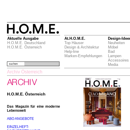
Aktuelle Ausgabe
At.H.O.M.E.
Design-Idee
H.O.M.E. Deutschland
Top Häuser
Neuheiten
H.O.M.E. Österreich
Design & Architektur
Möbel
Help-line
Bad
Marken-Empfehlungen
Lampen
Accessoires
suchen
Media
Archiv Österreich
H.O.M.E. Österreich
Das Magazin für eine moderne
Lebenswelt
ABO ANGEBOTE
EINZELHEFT-