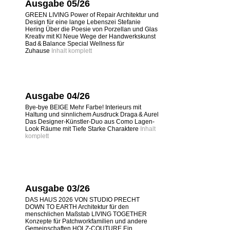
Ausgabe 05/26
GREEN LIVING Power of Repair Architektur und
Design für eine lange Lebenszei Stefanie
Hering Über die Poesie von Porzellan und Glas
Kreativ mit KI Neue Wege der Handwerkskunst
Bad & Balance Special Wellness für
Zuhause
Inhalt komplett
Ausgabe 04/26
Bye-bye BEIGE Mehr Farbe! Interieurs mit
Haltung und sinnlichem Ausdruck Draga & Aurel
Das Designer-Künstler-Duo aus Como Lagen-
Look Räume mit Tiefe Starke Charaktere
Inhalt
komplett
Ausgabe 03/26
DAS HAUS 2026 VON STUDIO PRECHT
DOWN TO EARTH Architektur für den
menschlichen Maßstab LIVING TOGETHER
Konzepte für Patchworkfamilien und andere
Gemeinschaften HOLZ-COUTURE Ein