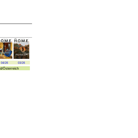
04/26
03/26
d
/
Österreich