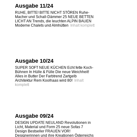
Ausgabe 11/24
RUHE, BITTE! BITTE NICHT STÖREN Ruhe-
Macher und Schall-Dämmer 25 NEUE BETTEN
LICHT AN Trends, die leuchten ALPIN BAUEN
Moderne Chalets und Almhütten
Inhalt komplett
Ausgabe 10/24
SUPER SOFT NEUE KÜCHEN Echt fette Koch-
Bühnen In Hülle & Fülle Die neue Weichheit!
Alles in Butter Der Farbtrend Zartgelb
Architektur Rem Koolhaas wird 80!
Inhalt
komplett
Ausgabe 09/24
DESIGN UPDATE NEULAND Revolutionen in
Licht, Material und Form 25 neue Sofas 7
Design Bestseller FRAUEN VOR!
Designerinnen und ihre Kreationen Österreichs