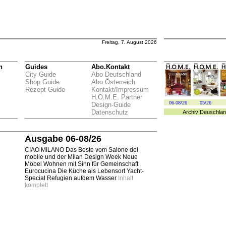
Freitag, 7. August 2026
n
Guides
Abo.Kontakt
City Guide
Abo Deutschland
Shop Guide
Abo Österreich
Rezept Guide
Kontakt/Impressum
H.O.M.E. Partner
06-08/26
05/26
Design-Guide
Datenschutz
Archiv
Deuschlan
Ausgabe 06-08/26
CIAO MILANO Das Beste vom Salone del
mobile und der Milan Design Week Neue
Möbel Wohnen mit Sinn für Gemeinschaft
Eurocucina Die Küche als Lebensort Yacht-
Special Refugien aufdem Wasser
Inhalt
komplett