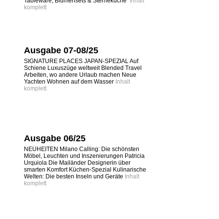
Tableware, Blumensets & Sterneküche
Inhalt
komplett
Ausgabe 07-08/25
SIGNATURE PLACES JAPAN-SPEZIAL Auf
Schiene Luxuszüge weltweit Blended Travel
Arbeiten, wo andere Urlaub machen Neue
Yachten Wohnen auf dem Wasser
Inhalt
komplett
Ausgabe 06/25
NEUHEITEN Milano Calling: Die schönsten
Möbel, Leuchten und Inszenierungen Patricia
Urquiola Die Mailänder Designerin über
smarten Komfort Küchen-Spezial Kulinarische
Welten: Die besten Inseln und Geräte
Inhalt
komplett