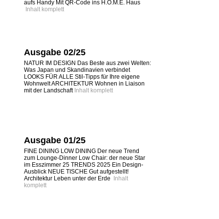
aufs Handy Mit QR-Code ins H.O.M.E. Haus
Inhalt komplett
Ausgabe 02/25
NATUR IM DESIGN Das Beste aus zwei Welten:
Was Japan und Skandinavien verbindet
LOOKS FÜR ALLE Stil-Tipps für Ihre eigene
Wohnwelt ARCHITEKTUR Wohnen in Liaison
mit der Landschaft
Inhalt komplett
Ausgabe 01/25
FINE DINING LOW DINING Der neue Trend
zum Lounge-Dinner Low Chair: der neue Star
im Esszimmer 25 TRENDS 2025 Ein Design-
Ausblick NEUE TISCHE Gut aufgestellt!
Architektur Leben unter der Erde
Inhalt
komplett