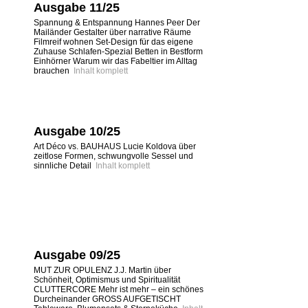
Ausgabe 11/25
Spannung & Entspannung Hannes Peer Der
Mailänder Gestalter über narrative Räume
Filmreif wohnen Set-Design für das eigene
Zuhause Schlafen-Spezial Betten in Bestform
Einhörner Warum wir das Fabeltier im Alltag
brauchen
Inhalt komplett
Ausgabe 10/25
Art Déco vs. BAUHAUS Lucie Koldova über
zeitlose Formen, schwungvolle Sessel und
sinnliche Detail
Inhalt komplett
Ausgabe 09/25
MUT ZUR OPULENZ J.J. Martin über
Schönheit, Optimismus und Spiritualität
CLUTTERCORE Mehr ist mehr – ein schönes
Durcheinander GROSS AUFGETISCHT