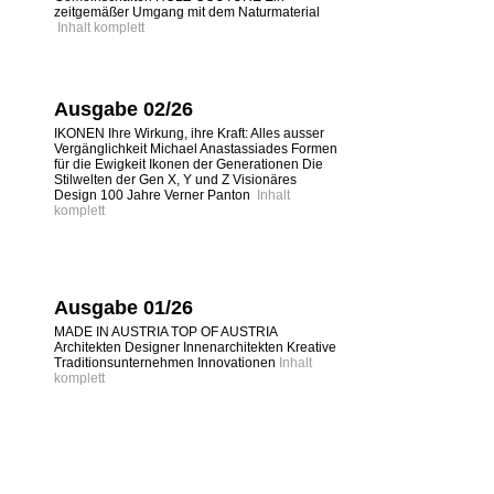
zeitgemäßer Umgang mit dem Naturmaterial
Inhalt komplett
Ausgabe 02/26
IKONEN Ihre Wirkung, ihre Kraft: Alles ausser
Vergänglichkeit Michael Anastassiades Formen
für die Ewigkeit Ikonen der Generationen Die
Stilwelten der Gen X, Y und Z Visionäres
Design 100 Jahre Verner Panton
Inhalt
komplett
Ausgabe 01/26
MADE IN AUSTRIA TOP OF AUSTRIA
Architekten Designer Innenarchitekten Kreative
Traditionsunternehmen Innovationen
Inhalt
komplett