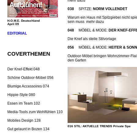
mehr dazu
038
SPITZE:
NORM VOLLENDET
Warum ein Haus mit Spitzgiebel nicht spi
H.O.M.E. Deutschland
sein muss mehr dazu
April 09
048
MÖBEL & MODE:
DER KNEF-EFF
EDITORIAL
Die Knef als steile Stilvorlage
056
MÖBEL & MODE:
HEITER & SONN
COVERTHEMEN
Outdoor-Möbel bringen Wohnzimmer-Flair
den Garten
Der Knef-Effekt 048
Schöne Outdoor-Möbel 056
Blumige Accessoires 074
Hippie-Style 080
Essen im Team 102
Media-Tools zum Wohlfühlen 110
Mobiles Design 128
016 STIL: AKTUELLE TRENDS Private Spa
Gut gelaunt in Bozen 134