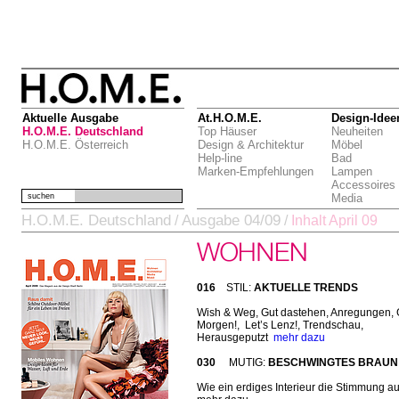
Aktuelle Ausgabe
At.H.O.M.E.
Design-Idee
H.O.M.E. Deutschland
Top Häuser
Neuheiten
H.O.M.E. Österreich
Design & Architektur
Möbel
Help-line
Bad
Marken-Empfehlungen
Lampen
Accessoires
suchen
Media
H.O.M.E. Deutschland
Ausgabe 04/09
/
/
Inhalt April 09
016
STIL:
AKTUELLE TRENDS
Wish & Weg, Gut dastehen, Anregungen,
Morgen!, Let’s Lenz!, Trendschau,
Herausgeputzt
mehr dazu
030
MUTIG:
BESCHWINGTES BRAUN
Wie ein erdiges Interieur die Stimmung au