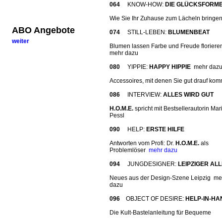
064
KNOW-HOW:
DIE GLÜCKSFORM
Wie Sie Ihr Zuhause zum Lächeln bringe
ABO Angebote
074
STILL-LEBEN:
BLUMENBEAT
weiter
Blumen lassen Farbe und Freude florier
mehr dazu
080
YIPPIE:
HAPPY HIPPIE
mehr daz
Accessoires, mit denen Sie gut drauf ko
086
INTERVIEW:
ALLES WIRD GUT
H.O.M.E.
spricht mit Bestsellerautorin Mar
Pessl
090
HELP:
ERSTE HILFE
Antworten vom Profi: Dr.
H.O.M.E.
als
Problemlöser
mehr dazu
094
JUNGDESIGNER:
LEIPZIGER ALL
Neues aus der Design-Szene Leipzig me
dazu
096
OBJECT OF DESIRE:
HELP-IN-HA
Die Kult-Bastelanleitung für Bequeme