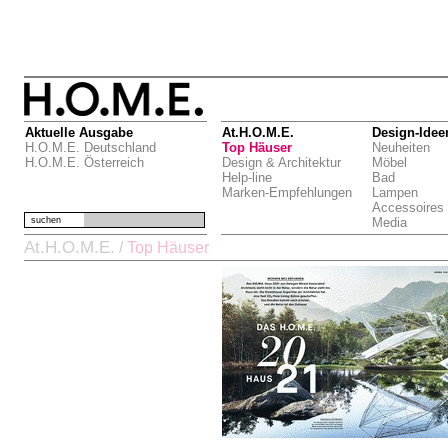
Aktuelle Ausgabe
At.H.O.M.E.
Design-Idee
H.O.M.E. Deutschland
Top Häuser
Neuheiten
H.O.M.E. Österreich
Design & Architektur
Möbel
Help-line
Bad
Marken-Empfehlungen
Lampen
Accessoires
suchen
Media
At.H.O.M.E.
/
Top Häuser