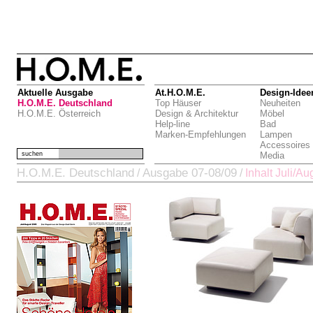
Aktuelle Ausgabe
At.H.O.M.E.
Design-Idee
H.O.M.E. Deutschland
Top Häuser
Neuheiten
H.O.M.E. Österreich
Design & Architektur
Möbel
Help-line
Bad
Marken-Empfehlungen
Lampen
Accessoires
suchen
Media
H.O.M.E. Deutschland
Ausgabe 07-08/09
/
/
Inhalt Juli/Au