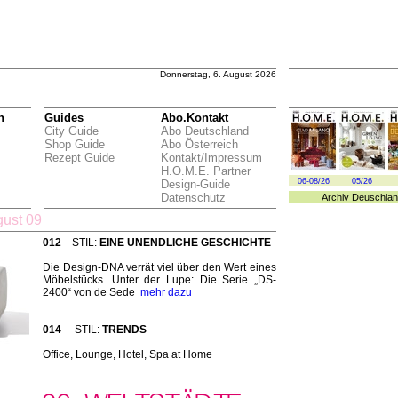
Donnerstag, 6. August 2026
n
Guides
Abo.Kontakt
City Guide
Abo Deutschland
Shop Guide
Abo Österreich
Rezept Guide
Kontakt/Impressum
H.O.M.E. Partner
06-08/26
05/26
Design-Guide
Datenschutz
Archiv
Deuschlan
gust 09
012
STIL:
EINE UNENDLICHE GESCHICHTE
Die Design-DNA verrät viel über den Wert eines
Möbelstücks. Unter der Lupe: Die Serie „DS-
2400“ von de Sede
mehr dazu
014
STIL:
TRENDS
Office, Lounge, Hotel, Spa at Home