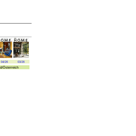
04/26
03/26
d
/
Österreich