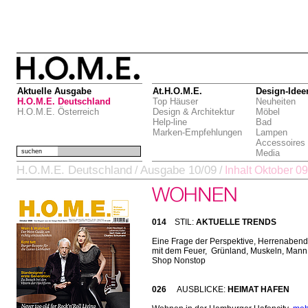
Aktuelle Ausgabe
At.H.O.M.E.
Design-Idee
H.O.M.E. Deutschland
Top Häuser
Neuheiten
H.O.M.E. Österreich
Design & Architektur
Möbel
Help-line
Bad
Marken-Empfehlungen
Lampen
Accessoires
suchen
Media
H.O.M.E. Deutschland
Ausgabe 10/09
/
/
Inhalt Oktober 09
014
STIL:
AKTUELLE TRENDS
Eine Frage der Perspektive, Herrenabend,
mit dem Feuer, Grünland, Muskeln, Mann!
Shop Nonstop
026
AUSBLICKE:
HEIMAT HAFEN