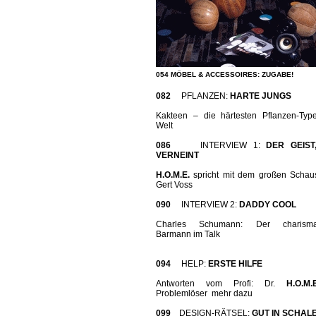
054 MÖBEL & ACCESSOIRES: ZUGABE!
082
PFLANZEN:
HARTE JUNGS
Kakteen – die härtesten Pflanzen-Typ
Welt
086
INTERVIEW 1:
DER GEIST
VERNEINT
H.O.M.E.
spricht mit dem großen Schaus
Gert Voss
090
INTERVIEW 2:
DADDY COOL
Charles Schumann: Der charismat
Barmann im Talk
094
HELP:
ERSTE HILFE
Antworten vom Profi: Dr.
H.O.M
Problemlöser mehr dazu
099
DESIGN-RÄTSEL:
GUT IN SCHAL