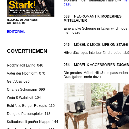
Wohnen in der Hamburger Hafencity
meh
dazu
038
NEOROMANTIK:
MODERNES
H.O.M.E. Deutschland
MITTELALTER
OKTOBER 09
Eine antike Scheune in Italien wird moder
EDITORIAL
mehr dazu
046
MÖBEL & MODE:
LIFE ON STAGE
COVERTHEMEN
Hitverdächtiges Interieur für die Lebensb
054
MÖBEL & ACCESSOIRES:
ZUGABE
Rock’n’Roll Living 046
Die greatest Möbel-Hits & die passenden
Väter der Hochform 070
Draufgaben mehr dazu
Gert Voss 086
Charles Schumann 090
Wein & Wahrheit 104
Echt fette Burger-Rezepte 110
Der gute Plattenspieler 118
Kultautos mit großer Klappe 144