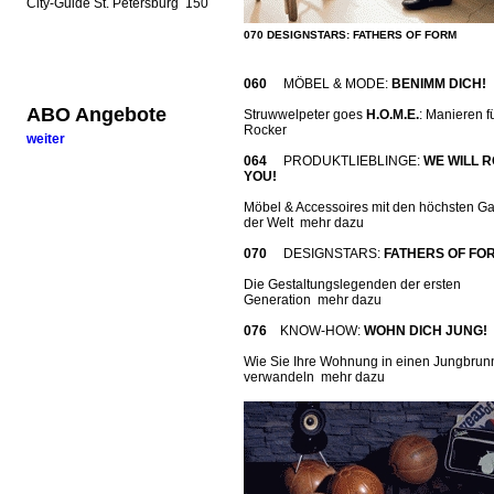
City-Guide St. Petersburg 150
070 DESIGNSTARS: FATHERS OF FORM
060
MÖBEL & MODE:
BENIMM DICH!
ABO Angebote
Struwwelpeter goes
H.O.M.E.
: Manieren f
Rocker
weiter
064
PRODUKTLIEBLINGE:
WE WILL 
YOU!
Möbel & Accessoires mit den höchsten G
der Welt mehr dazu
070
DESIGNSTARS:
FATHERS OF FO
Die Gestaltungslegenden der ersten
Generation mehr dazu
076
KNOW-HOW:
WOHN DICH JUNG!
Wie Sie Ihre Wohnung in einen Jungbru
verwandeln mehr dazu