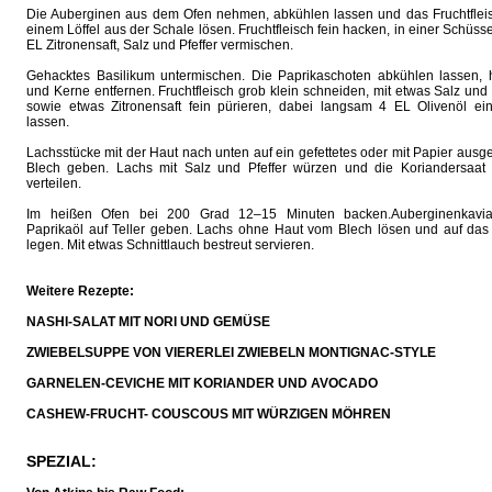
Die Auberginen aus dem Ofen nehmen, abkühlen lassen und das Fruchtfleis
einem Löffel aus der Schale lösen. Fruchtfleisch fein hacken, in einer Schüsse
EL Zitronensaft, Salz und Pfeffer vermischen.
Gehacktes Basilikum untermischen. Die Paprikaschoten abkühlen lassen, 
und Kerne entfernen. Fruchtfleisch grob klein schneiden, mit etwas Salz und 
sowie etwas Zitronensaft fein pürieren, dabei langsam 4 EL Olivenöl ein
lassen.
Lachsstücke mit der Haut nach unten auf ein gefettetes oder mit Papier ausg
Blech geben. Lachs mit Salz und Pfeffer würzen und die Koriandersaat 
verteilen.
Im heißen Ofen bei 200 Grad 12–15 Minuten backen.Auberginenkavi
Paprikaöl auf Teller geben. Lachs ohne Haut vom Blech lösen und auf das
legen. Mit etwas Schnittlauch bestreut servieren.
Weitere Rezepte:
NASHI-SALAT MIT NORI UND GEMÜSE
ZWIEBELSUPPE VON VIERERLEI ZWIEBELN MONTIGNAC-STYLE
GARNELEN-CEVICHE MIT KORIANDER UND AVOCADO
CASHEW-FRUCHT- COUSCOUS MIT WÜRZIGEN MÖHREN
SPEZIAL: