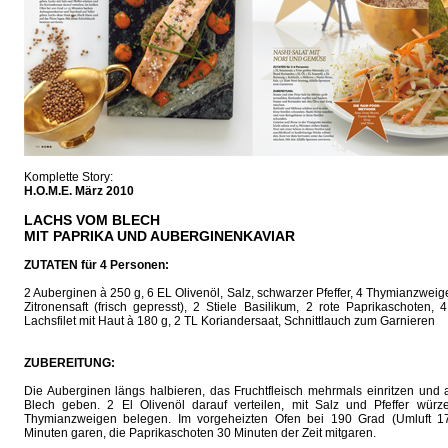
Komplette Story:
H.O.M.E. März 2010
LACHS VOM BLECH
MIT PAPRIKA UND AUBERGINENKAVIAR
ZUTATEN für 4 Personen:
2 Auberginen à 250 g, 6 EL Olivenöl, Salz, schwarzer Pfeffer, 4 Thymianzweig
Zitronensaft (frisch gepresst), 2 Stiele Basilikum, 2 rote Paprikaschoten, 
Lachsfilet mit Haut à 180 g, 2 TL Koriandersaat, Schnittlauch zum Garnieren
ZUBEREITUNG:
Die Auberginen längs halbieren, das Fruchtfleisch mehrmals einritzen und 
Blech geben. 2 El Olivenöl darauf verteilen, mit Salz und Pfeffer würze
Thymianzweigen belegen. Im vorgeheizten Ofen bei 190 Grad (Umluft 1
Minuten garen, die Paprikaschoten 30 Minuten der Zeit mitgaren.