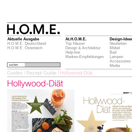
Aktuelle Ausgabe
At.H.O.M.E.
Design-Idee
H.O.M.E. Deutschland
Top Häuser
Neuheiten
H.O.M.E. Österreich
Design & Architektur
Möbel
Help-line
Bad
Marken-Empfehlungen
Lampen
Accessoires
suchen
Media
Guides
Rezept Guide
/
/
Hollywood-Diät