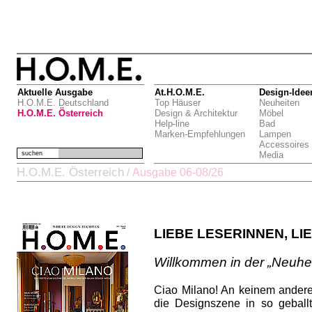
Aktuelle Ausgabe
At.H.O.M.E.
Design-Idee
H.O.M.E. Deutschland
Top Häuser
Neuheiten
H.O.M.E. Österreich
Design & Architektur
Möbel
Help-line
Bad
Marken-Empfehlungen
Lampen
Accessoires
suchen
Media
H.O.M.E. Österreich
/
Ausgabe 06-08/26
LIEBE LESERINNEN, LI
Willkommen in der „Neuhei
Ciao Milano! An keinem andere
die Designszene in so gebal