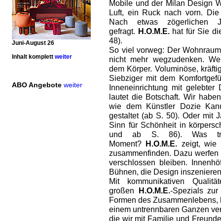
Mobile und der Milan Design W
Luft, ein Ruck nach vorn. Die
Nach etwas zögerlichen J
gefragt.
H.O.M.E.
hat für Sie d
48).
Juni-August 26
So viel vorweg: Der Wohnraum 
Inhalt komplett
weiter
nicht mehr wegzudenken. Wei
dem Körper. Voluminöse, kräfti
Siebziger mit dem Komfortgefü
ABO Angebote
weiter
Inneneinrichtung mit gelebter D
lautet die Botschaft. Wir hab
wie dem Künstler Dozie Kanu
gestaltet (ab S. 50). Oder mit
Sinn für Schönheit in körpers
und ab S. 86). Was tr
Moment?
H.O.M.E.
zeigt, wie 
zusammenfinden. Dazu werfen wi
verschlossen bleiben. Innenh
Bühnen, die Design inszenieren 
Mit kommunikativen Qualit
großen
H.O.M.E.
-Spezials zu
Formen des Zusammenlebens, b
einem untrennbaren Ganzen ver
die wir mit Familie und Freund