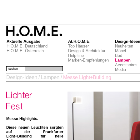
Aktuelle Ausgabe
At.H.O.M.E.
Design-Idee
H.O.M.E. Deutschland
Top Häuser
Neuheiten
H.O.M.E. Österreich
Design & Architektur
Möbel
Help-line
Bad
Marken-Empfehlungen
Lampen
Accessoires
suchen
Media
Design-Ideen
Lampen
/
/
Messe Light+Building
Messe-Highlights.
Diese neuen Leuchten sorgten
auf der Frankfurter
Light+Building für helle