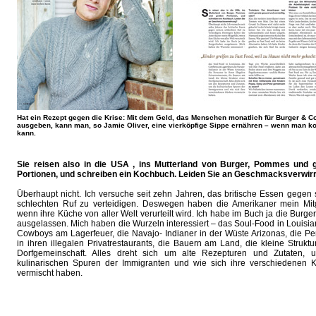
Hat ein Rezept gegen die Krise: Mit dem Geld, das Menschen monatlich für Burger & C
ausgeben, kann man, so Jamie Oliver, eine vierköpfige Sippe ernähren – wenn man k
kann.
Sie reisen also in die USA , ins Mutterland von Burger, Pommes und 
Portionen, und schreiben ein Kochbuch. Leiden Sie an Geschmacksverwir
Überhaupt nicht. Ich versuche seit zehn Jahren, das britische Essen gegen
schlechten Ruf zu verteidigen. Deswegen haben die Amerikaner mein Mitg
wenn ihre Küche von aller Welt verurteilt wird. Ich habe im Buch ja die Burg
ausgelassen. Mich haben die Wurzeln interessiert – das Soul-Food in Louisia
Cowboys am Lagerfeuer, die Navajo- Indianer in der Wüste Arizonas, die P
in ihren illegalen Privatrestaurants, die Bauern am Land, die kleine Struktu
Dorfgemeinschaft. Alles dreht sich um alte Rezepturen und Zutaten, 
kulinarischen Spuren der Immigranten und wie sich ihre verschiedenen 
vermischt haben.