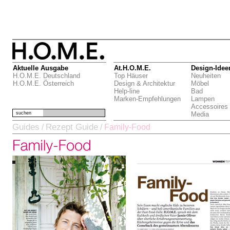
Aktuelle Ausgabe
At.H.O.M.E.
Design-Idee
H.O.M.E. Deutschland
Top Häuser
Neuheiten
H.O.M.E. Österreich
Design & Architektur
Möbel
Help-line
Bad
Marken-Empfehlungen
Lampen
Accessoires
suchen
Media
Guides
Rezept Guide
/
/
Family-Food