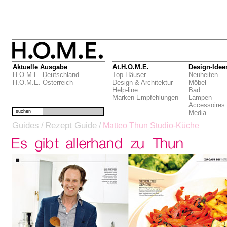
Aktuelle Ausgabe
At.H.O.M.E.
Design-Idee
H.O.M.E. Deutschland
Top Häuser
Neuheiten
H.O.M.E. Österreich
Design & Architektur
Möbel
Help-line
Bad
Marken-Empfehlungen
Lampen
Accessoires
suchen
Media
Guides
Rezept Guide
/
/
Matteo Thun Studio-Küche