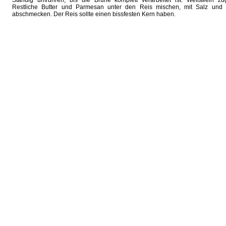
Ständig umrühren, bis die Brühe komplett verarbeitet ist. Weißwein zu
Restliche Butter und Parmesan unter den Reis mischen, mit Salz und P
abschmecken. Der Reis sollte einen bissfesten Kern haben.