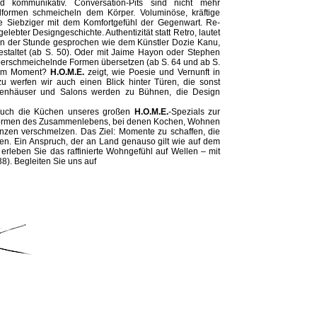
kommunikativ. Conversation-Pits sind nicht mehr
formen schmeicheln dem Körper. Voluminöse, kräftige
ie Siebziger mit dem Komfortgefühl der Gegenwart. Re-
elebter Designgeschichte. Authentizität statt Retro, lautet
ten der Stunde gesprochen wie dem Künstler Dozie Kanu,
estaltet (ab S. 50). Oder mit Jaime Hayon oder Stephen
örperschmeichelnde Formen übersetzen (ab S. 64 und ab S.
g im Moment?
H.O.M.E.
zeigt, wie Poesie und Vernunft in
u werfen wir auch einen Blick hinter Türen, die sonst
ppenhäuser und Salons werden zu Bühnen, die Design
 auch die Küchen unseres großen
H.O.M.E.
-Spezials zur
m Formen des Zusammenlebens, bei denen Kochen, Wohnen
nzen verschmelzen. Das Ziel: Momente zu schaffen, die
nen. Ein Anspruch, der an Land genauso gilt wie auf dem
erleben Sie das raffinierte Wohngefühl auf Wellen – mit
38). Begleiten Sie uns auf