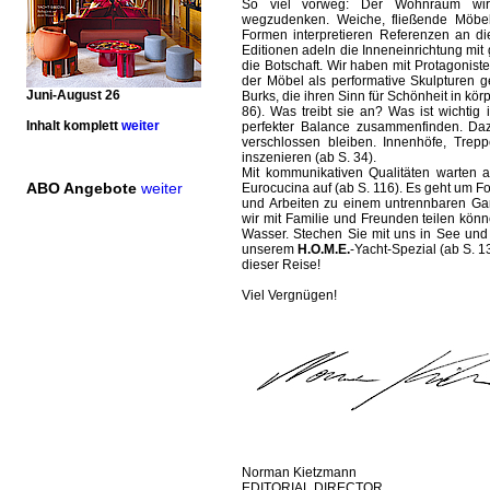
So viel vorweg: Der Wohnraum wird 
wegzudenken. Weiche, fließende Möbel
Formen interpretieren Referenzen an d
Editionen adeln die Inneneinrichtung mit g
die Botschaft. Wir haben mit Protagonis
der Möbel als performative Skulpturen g
Juni-August 26
Burks, die ihren Sinn für Schönheit in k
86). Was treibt sie an? Was ist wichti
Inhalt komplett
weiter
perfekter Balance zusammenfinden. Daz
verschlossen bleiben. Innenhöfe, Tre
inszenieren (ab S. 34).
Mit kommunikativen Qualitäten warten
ABO Angebote
weiter
Eurocucina auf (ab S. 116). Es geht u
und Arbeiten zu einem untrennbaren Ga
wir mit Familie und Freunden teilen kön
Wasser. Stechen Sie mit uns in See und 
unserem
H.O.M.E.
-Yacht-Spezial (ab S. 1
dieser Reise!
Viel Vergnügen!
Norman Kietzmann
EDITORIAL DIRECTOR