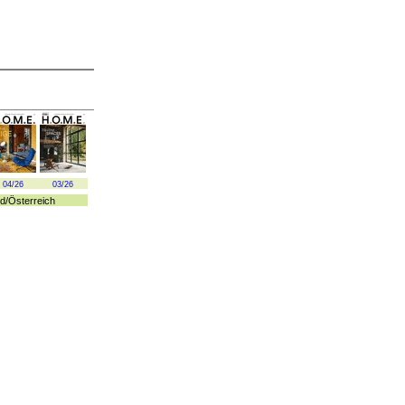
04/26
03/26
d
/
Österreich