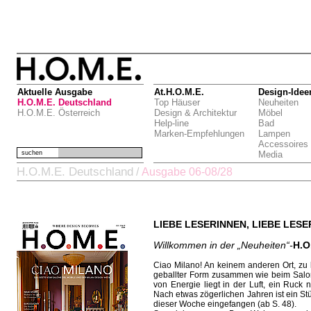
Aktuelle Ausgabe
At.H.O.M.E.
Design-Idee
H.O.M.E. Deutschland
Top Häuser
Neuheiten
H.O.M.E. Österreich
Design & Architektur
Möbel
Help-line
Bad
Marken-Empfehlungen
Lampen
Accessoires
suchen
Media
H.O.M.E. Deutschland
/
Ausgabe 06-08/28
LIEBE LESERINNEN, LIEBE LESE
Willkommen in der „Neuheiten“-
H.O
Ciao Milano! An keinem anderen Ort, zu
geballter Form zusammen wie beim Salo
von Energie liegt in der Luft, ein Ruck 
Nach etwas zögerlichen Jahren ist ein St
dieser Woche eingefangen (ab S. 48).