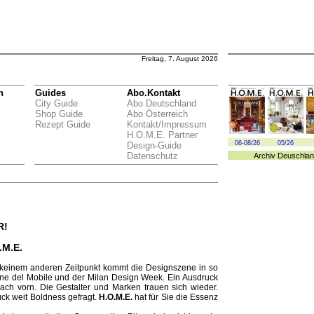
Freitag, 7. August 2026
n
Guides
Abo.Kontakt
City Guide
Abo Deutschland
Shop Guide
Abo Österreich
Rezept Guide
Kontakt/Impressum
H.O.M.E. Partner
06-08/26
05/26
Design-Guide
Datenschutz
Archiv
Deuschlan
R!
.M.E.
 keinem anderen Zeitpunkt kommt die Designszene in so
ne del Mobile und der Milan Design Week. Ein Ausdruck
nach vorn. Die Gestalter und Marken trauen sich wieder.
ück weit Boldness gefragt.
H.O.M.E.
hat für Sie die Essenz