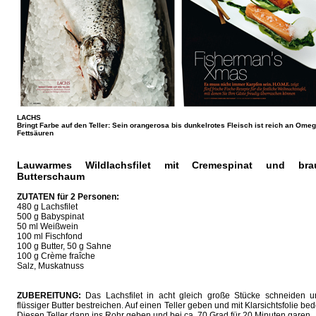
LACHS
Bringt Farbe auf den Teller: Sein orangerosa bis dunkelrotes Fleisch ist reich an Omeg
Fettsäuren
Lauwarmes Wildlachsfilet mit Cremespinat und bra
Butterschaum
ZUTATEN für 2 Personen:
480 g Lachsfilet
500 g Babyspinat
50 ml Weißwein
100 ml Fischfond
100 g Butter, 50 g Sahne
100 g Crème fraîche
Salz, Muskatnuss
ZUBEREITUNG:
Das Lachsfilet in acht gleich große Stücke schneiden u
flüssiger Butter bestreichen. Auf einen Teller geben und mit Klarsichtsfolie be
Diesen Teller dann ins Rohr geben und bei ca. 70 Grad für 20 Minuten garen.