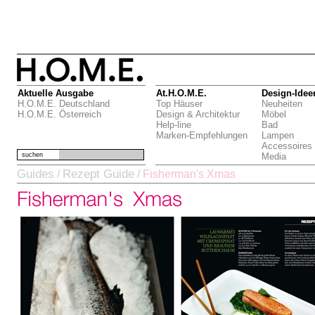
Aktuelle Ausgabe
At.H.O.M.E.
Design-Idee
H.O.M.E. Deutschland
Top Häuser
Neuheiten
H.O.M.E. Österreich
Design & Architektur
Möbel
Help-line
Bad
Marken-Empfehlungen
Lampen
Accessoires
suchen
Media
Guides
Rezept Guide
/
/
Fisherman's Xmas