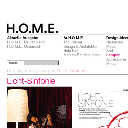
Aktuelle Ausgabe
At.H.O.M.E.
Design-Idee
H.O.M.E. Deutschland
Top Häuser
Neuheiten
H.O.M.E. Österreich
Design & Architektur
Möbel
Help-line
Bad
Marken-Empfehlungen
Lampen
Accessoires
suchen
Media
Design-Ideen
Lampen
/
/
Licht-Sinfonie