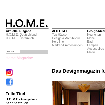
Aktuelle Ausgabe
At.H.O.M.E.
Design-Idee
H.O.M.E. Deutschland
Top Häuser
Neuheiten
H.O.M.E. Österreich
Design & Architektur
Möbel
Help-line
Bad
Marken-Empfehlungen
Lampen
Accessoires
suchen
Media
Home Magazine
Das Designmagazin f
Tolle Titel
H.O.M.E.-Ausgaben
nachbestellen