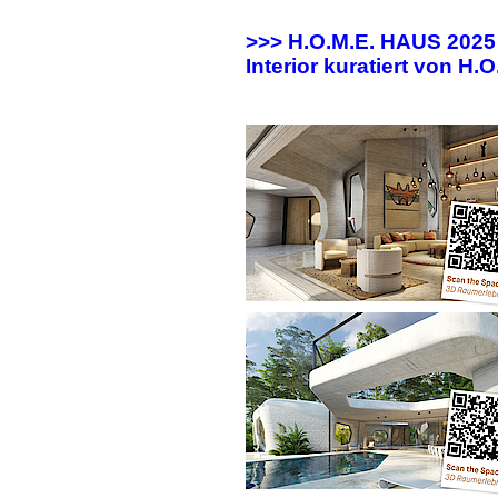
>>> H.O.M.E. HAUS 202
Interior kuratiert von H.O