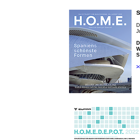
S
D
J
D
W
S
>