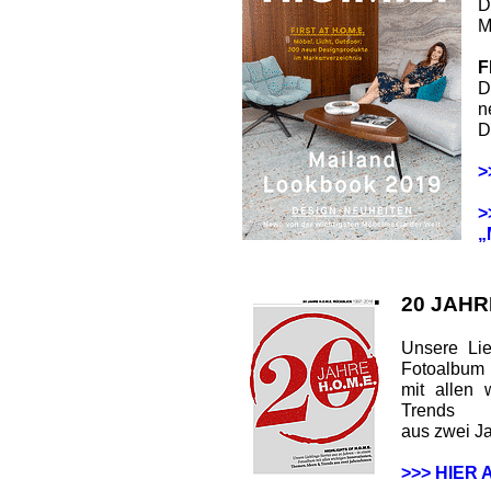
D
M
F
D
n
D
>
>
„
20 JAHR
Unsere Lie
Fotoalbum
mit allen 
Trends
aus zwei J
>>> HIER