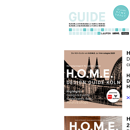
H
D
c
H
D
H
>
2