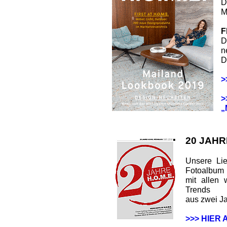
D
M
F
D
n
D
>
>
„
20 JAHR
Unsere Lie
Fotoalbum
mit allen 
Trends
aus zwei J
>>> HIER