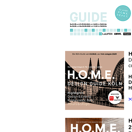
H
D
c
H
D
H
>
2