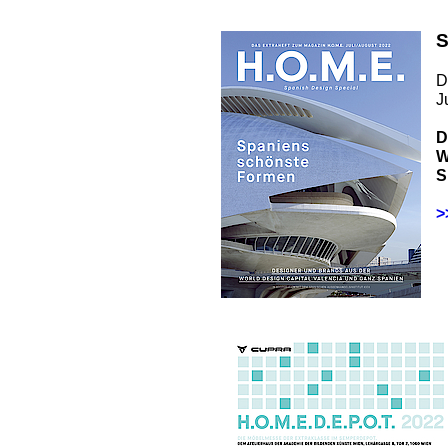
S
D
J
D
W
S
>