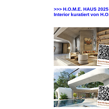
>>> H.O.M.E. HAUS 202
Interior kuratiert von H.O