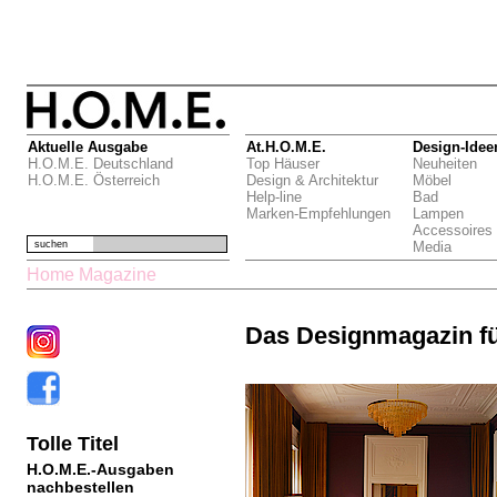
Aktuelle Ausgabe
At.H.O.M.E.
Design-Idee
H.O.M.E. Deutschland
Top Häuser
Neuheiten
H.O.M.E. Österreich
Design & Architektur
Möbel
Help-line
Bad
Marken-Empfehlungen
Lampen
Accessoires
suchen
Media
Home Magazine
Das Designmagazin f
Tolle Titel
H.O.M.E.-Ausgaben
nachbestellen