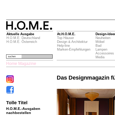
Aktuelle Ausgabe
At.H.O.M.E.
Design-Idee
H.O.M.E. Deutschland
Top Häuser
Neuheiten
H.O.M.E. Österreich
Design & Architektur
Möbel
Help-line
Bad
Marken-Empfehlungen
Lampen
Accessoires
suchen
Media
Home Magazine
Das Designmagazin f
Tolle Titel
H.O.M.E.-Ausgaben
nachbestellen