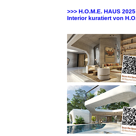
>>> H.O.M.E. HAUS 202
Interior kuratiert von H.O