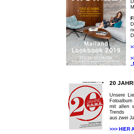
D
M
F
D
n
D
>
>
„
20 JAHR
Unsere Lie
Fotoalbum
mit allen 
Trends
aus zwei J
>>> HIER