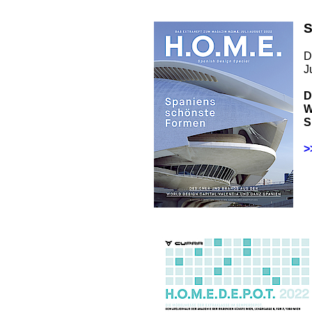
S
D
J
D
W
S
>