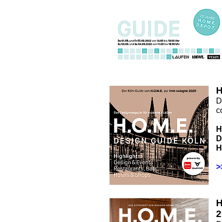
H
D
c
H
D
H
>
2