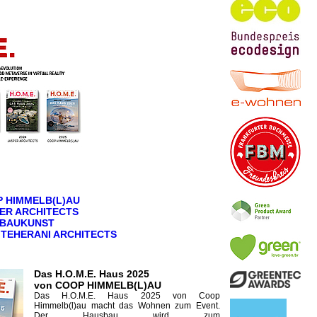
 HIMMELB(L)AU
SPER ARCHITECTS
O BAUKUNST
I TEHERANI ARCHITECTS
Das H.O.M.E. Haus 2025
von COOP HIMMELB(L)AU
Das H.O.M.E. Haus 2025 von Coop
Himmelb(l)au macht das Wohnen zum Event.
Der Hausbau wird zum