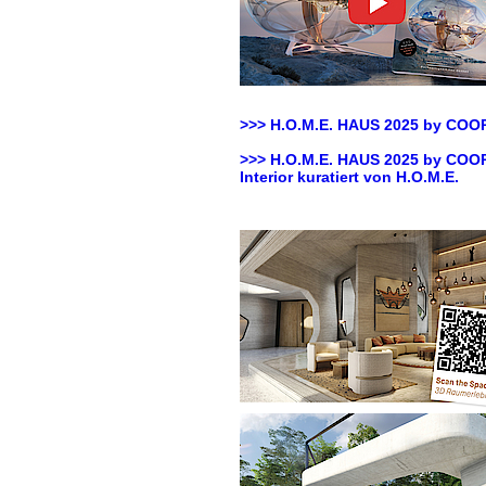
>>> H.O.M.E. HAUS 2025 by
COOP
>>> H.O.M.E. HAUS 2025 by
COOP
Interior kuratiert von H.O.M.E.