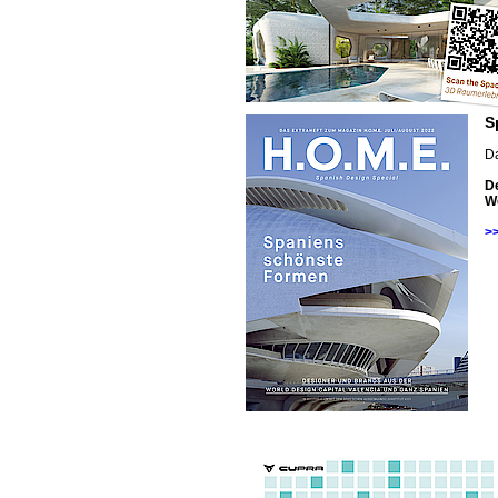
S
D
D
Wo
>