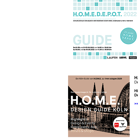
H
De
Hi
De
>