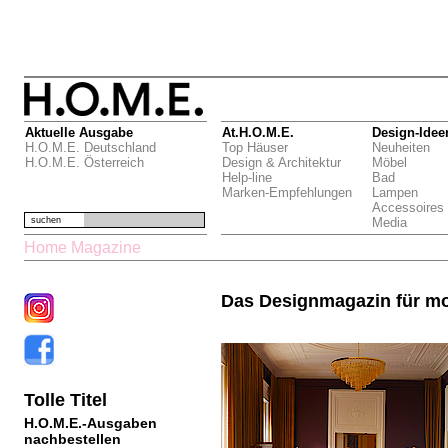
Aktuelle Ausgabe
At.H.O.M.E.
Design-Idee
H.O.M.E. Deutschland
Top Häuser
Neuheiten
H.O.M.E. Österreich
Design & Architektur
Möbel
Help-line
Bad
Marken-Empfehlungen
Lampen
Accessoires
suchen
Media
Home Magazine
Das Designmagazin für m
Tolle Titel
H.O.M.E.-Ausgaben
nachbestellen