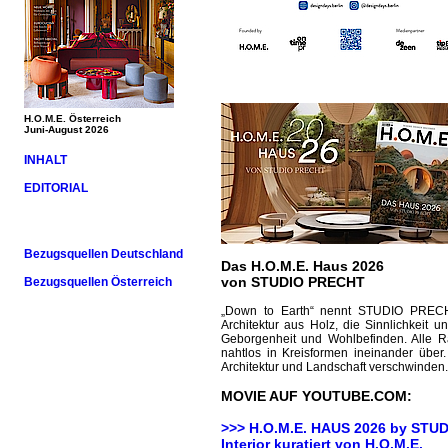
H.O.M.E. Österreich
Juni-August 2026
INHALT
EDITORIAL
Bezugsquellen Deutschland
Das H.O.M.E. Haus 2026
von STUDIO PRECHT
Bezugsquellen Österreich
„Down to Earth“ nennt STUDIO PRECHT
Architektur aus Holz, die Sinnlichkei
Geborgenheit und Wohlbefinden. Alle
nahtlos in Kreisformen ineinander übe
Architektur und Landschaft verschwinden.
MOVIE AUF YOUTUBE.COM:
>>> H.O.M.E. HAUS 2026 by
STUD
Interior kuratiert von H.O.M.E.