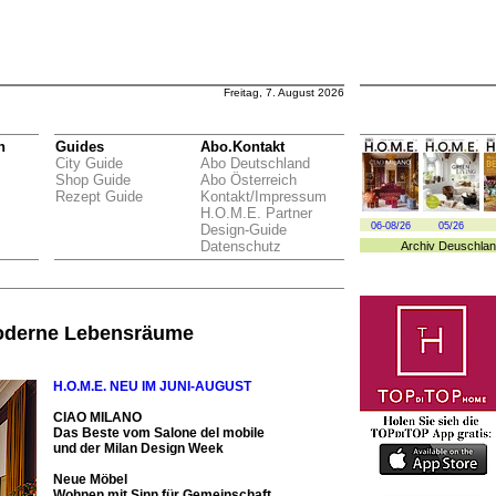
Freitag, 7. August 2026
n
Guides
Abo.Kontakt
City Guide
Abo Deutschland
Shop Guide
Abo Österreich
Rezept Guide
Kontakt/Impressum
H.O.M.E. Partner
06-08/26
05/26
Design-Guide
Datenschutz
Archiv
Deuschlan
oderne Lebensräume
H.O.M.E. NEU IM JUNI-AUGU
ST
CIAO MILANO
Das Beste vom Salone del mobile
und der Milan Design Week
Neue Möbel
Wohnen mit Sinn für Gemeinschaft