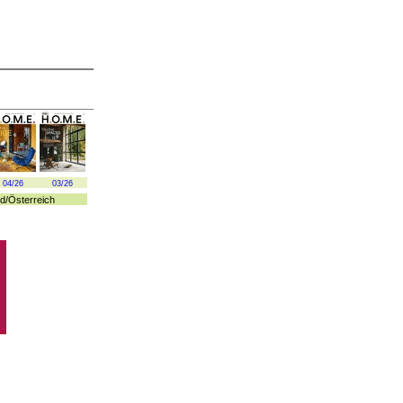
04/26
03/26
d
/
Österreich