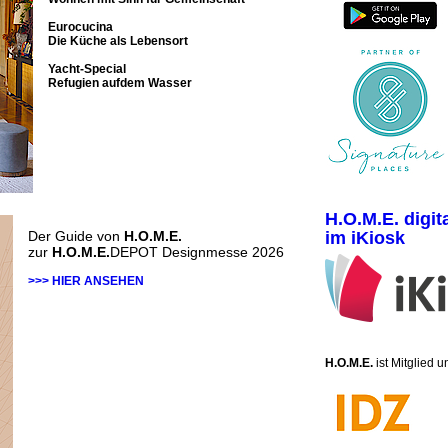
Eurocucina
Die Küche als Lebensort
Yacht-Special
Refugien aufdem Wasser
H.O.M.E. digit
Der Guide von
H.O.M.E.
im iKiosk
zur
H.O.M.E.
DEPOT Designmesse 2026
>>> HIER ANSEHEN
H.O.M.E.
ist Mitglied 