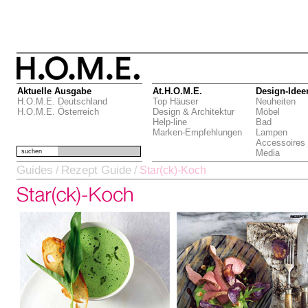
Aktuelle Ausgabe
At.H.O.M.E.
Design-Idee
H.O.M.E. Deutschland
Top Häuser
Neuheiten
H.O.M.E. Österreich
Design & Architektur
Möbel
Help-line
Bad
Marken-Empfehlungen
Lampen
Accessoires
suchen
Media
Guides
Rezept Guide
/
/
Star(ck)-Koch