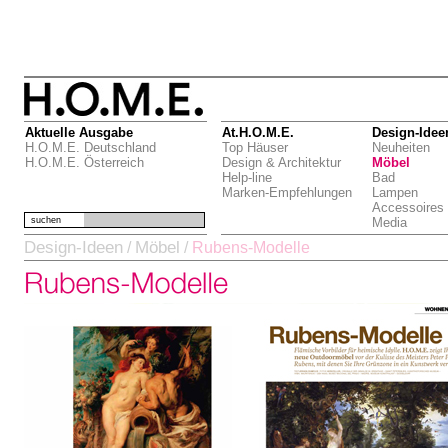
Aktuelle Ausgabe
At.H.O.M.E.
Design-Idee
H.O.M.E. Deutschland
Top Häuser
Neuheiten
H.O.M.E. Österreich
Design & Architektur
Möbel
Help-line
Bad
Marken-Empfehlungen
Lampen
Accessoires
suchen
Media
Design-Ideen
Möbel
/
/
Rubens-Modelle