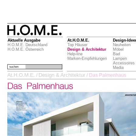
Aktuelle Ausgabe
At.H.O.M.E.
Design-Idee
H.O.M.E. Deutschland
Top Häuser
Neuheiten
H.O.M.E. Österreich
Design & Architektur
Möbel
Help-line
Bad
Marken-Empfehlungen
Lampen
Accessoires
suchen
Media
At.H.O.M.E.
Design & Architektur
/
/
Das Palmenhaus